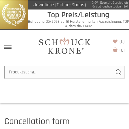
DtGV | Deutsche Gesellschaft
Juweliere (Online-Shops)
für Verbraucherstudien mbH
Top Preis/Leistung
Befragung 05/2026 zu 18 Herstellermarken Auszeichnung: TOP
4, dtgv.de/13402
(0)
(
0
)
Cancellation form