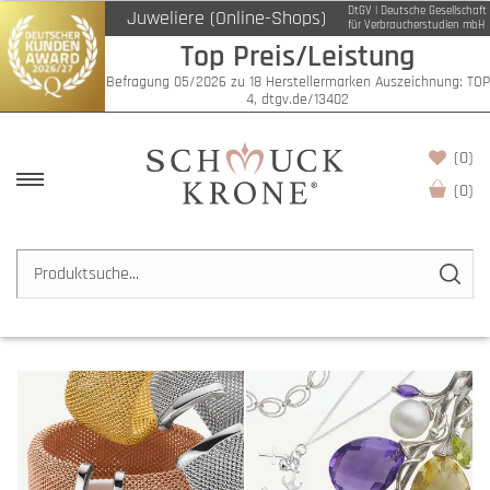
DtGV | Deutsche Gesellschaft
Juweliere (Online-Shops)
für Verbraucherstudien mbH
Top Preis/Leistung
Befragung 05/2026 zu 18 Herstellermarken Auszeichnung: TOP
4, dtgv.de/13402
(0)
(
0
)