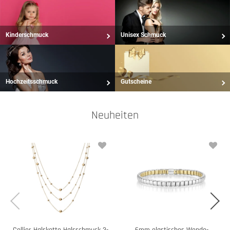
Kinderschmuck
Unisex Schmuck
Hochzeitsschmuck
Gutscheine
Neuheiten
Collier Halskette Halsschmuck 3-
6mm elastisches Wende-