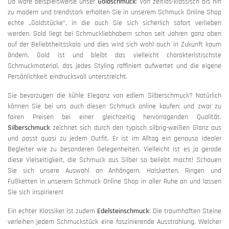
Da wäre beispielsweise unser
Goldschmuck
: Von zeitlos-klassisch bis hin
zu modern und trendstark erhalten Sie in unserem Schmuck Online Shop
echte „Goldstücke“, in die auch Sie sich sicherlich sofort verlieben
werden. Gold liegt bei Schmuckliebhabern schon seit Jahren ganz oben
auf der Beliebtheitsskala und dies wird sich wohl auch in Zukunft kaum
ändern. Gold ist und bleibt das vielleicht charakteristischste
Schmuckmaterial, das jedes Styling raffiniert aufwertet und die eigene
Persönlichkeit eindrucksvoll unterstreicht.
Sie bevorzugen die kühle Eleganz von edlem Silberschmuck? Natürlich
können Sie bei uns auch diesen Schmuck online kaufen: und zwar zu
fairen Preisen bei einer gleichzeitig hervorragenden Qualität.
Silberschmuck
zeichnet sich durch den typisch silbrig-weißen Glanz aus
und passt quasi zu jedem Outfit. Er ist im Alltag ein genauso idealer
Begleiter wie zu besonderen Gelegenheiten. Vielleicht ist es ja gerade
diese Vielseitigkeit, die Schmuck aus Silber so beliebt macht! Schauen
Sie sich unsere Auswahl an Anhängern, Halsketten, Ringen und
Fußketten in unserem Schmuck Online Shop in aller Ruhe an und lassen
Sie sich inspirieren!
Ein echter Klassiker ist zudem
Edelsteinschmuck
: Die traumhaften Steine
verleihen jedem Schmuckstück eine faszinierende Ausstrahlung. Welcher