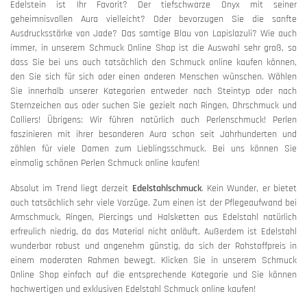
Edelstein ist Ihr Favorit? Der tiefschwarze Onyx mit seiner
geheimnisvollen Aura vielleicht? Oder bevorzugen Sie die sanfte
Ausdrucksstärke von Jade? Das samtige Blau von Lapislazuli? Wie auch
immer, in unserem Schmuck Online Shop ist die Auswahl sehr groß, so
dass Sie bei uns auch tatsächlich den Schmuck online kaufen können,
den Sie sich für sich oder einen anderen Menschen wünschen. Wählen
Sie innerhalb unserer Kategorien entweder nach Steintyp oder nach
Sternzeichen aus oder suchen Sie gezielt nach Ringen, Ohrschmuck und
Colliers! Übrigens: Wir führen natürlich auch Perlenschmuck! Perlen
faszinieren mit ihrer besonderen Aura schon seit Jahrhunderten und
zählen für viele Damen zum Lieblingsschmuck. Bei uns können Sie
einmalig schönen Perlen Schmuck online kaufen!
Absolut im Trend liegt derzeit
Edelstahlschmuck
. Kein Wunder, er bietet
auch tatsächlich sehr viele Vorzüge. Zum einen ist der Pflegeaufwand bei
Armschmuck, Ringen, Piercings und Halsketten aus Edelstahl natürlich
erfreulich niedrig, da das Material nicht anläuft. Außerdem ist Edelstahl
wunderbar robust und angenehm günstig, da sich der Rohstoffpreis in
einem moderaten Rahmen bewegt. Klicken Sie in unserem Schmuck
Online Shop einfach auf die entsprechende Kategorie und Sie können
hochwertigen und exklusiven Edelstahl Schmuck online kaufen!