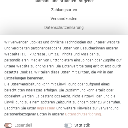
Diamant- und Brillanten-Ratgeber
Zahlungsarten
Versandkosten
Datenschutzerklärung
Widerrufsbelehrung
Wir verwenden Cookies und ähnliche Technologien auf unserer Website
AGB
und verarbeiten personenbezogene Daten von Besucher:innen unserer
Webseite (z.B. IP-Adresse), um z.B. Inhalte und Anzeigen zu
Impressum
personalisieren, Medien von Drittanbietern einzubinden oder Zugriffe auf
Barrierefreiheitserklärung
unsere Website zu analysieren. Die Datenverarbeitung erfolgt erst durch
gesetzte Cookies. Wir teilen diese Daten mit Dritten, die wir in den
Einstellungen benennen.
Die Datenverarbeitung kann mit Einwilligung oder aufgrund eines
berechtigten Interesses erfolgen. Die Zustimmung kann erteilt oder
Vertrag widerrufen
abgelehnt werden. Es besteht das Recht, nicht einzuwilligen und die
Einwilligung zu einem späteren Zeitpunkt zu ändern oder zu widerrufen.
Beachten Sie unser
Impressum
und weitere Hinweise zur Verwendung
personenbezogener Daten in unserer
Daten­schutz­erklärung
.
Essenziell
Statistik