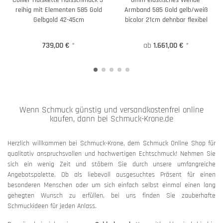
reihig mit Elementen 585 Gold
Armband 585 Gold gelb/weiß
Gelbgold 42-45cm
bicolor 21cm dehnbar flexibel
739,00 €
*
ab
1.661,00 €
*
Wenn Schmuck günstig und versandkostenfrei online
kaufen, dann bei Schmuck-Krone.de
Herzlich willkommen bei Schmuck-Krone, dem Schmuck Online Shop für
qualitativ anspruchsvollen und hochwertigen Echtschmuck! Nehmen Sie
sich ein wenig Zeit und stöbern Sie durch unsere umfangreiche
Angebotspalette. Ob als liebevoll ausgesuchtes Präsent für einen
besonderen Menschen oder um sich einfach selbst einmal einen lang
gehegten Wunsch zu erfüllen, bei uns finden Sie zauberhafte
Schmuckideen für jeden Anlass.