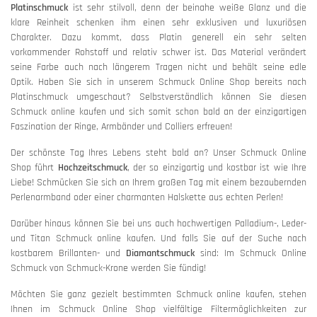
Platinschmuck
ist sehr stilvoll, denn der beinahe weiße Glanz und die
klare Reinheit schenken ihm einen sehr exklusiven und luxuriösen
Charakter. Dazu kommt, dass Platin generell ein sehr selten
vorkommender Rohstoff und relativ schwer ist. Das Material verändert
seine Farbe auch nach längerem Tragen nicht und behält seine edle
Optik. Haben Sie sich in unserem Schmuck Online Shop bereits nach
Platinschmuck umgeschaut? Selbstverständlich können Sie diesen
Schmuck online kaufen und sich somit schon bald an der einzigartigen
Faszination der Ringe, Armbänder und Colliers erfreuen!
Der schönste Tag Ihres Lebens steht bald an? Unser Schmuck Online
Shop führt
Hochzeitschmuck
, der so einzigartig und kostbar ist wie Ihre
Liebe! Schmücken Sie sich an Ihrem großen Tag mit einem bezaubernden
Perlenarmband oder einer charmanten Halskette aus echten Perlen!
Darüber hinaus können Sie bei uns auch hochwertigen Palladium-, Leder-
und Titan Schmuck online kaufen. Und falls Sie auf der Suche nach
kostbarem Brillanten- und
Diamantschmuck
sind: Im Schmuck Online
Schmuck von Schmuck-Krone werden Sie fündig!
Möchten Sie ganz gezielt bestimmten Schmuck online kaufen, stehen
Ihnen im Schmuck Online Shop vielfältige Filtermöglichkeiten zur