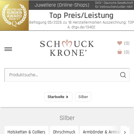
DtGV | Deutsche Gesellschaft
Juweliere (Online-Shops)
Filter
für Verbraucherstudien mbH
Top Preis/Leistung
Befragung 05/2026 zu 18 Herstellermarken Auszeichnung: TOP
4, dtgv.de/13402
(0)
(
0
)
Startseite
Silber
Silber
Halsketten & Colliers
Ohrschmuck
Armbänder & Armreife
R