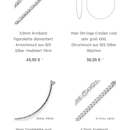
3,9mm Armband
Paar Ohrringe Creolen rund
Figarokette diamantiert
sehr groß XXXL
Armschmuck aus 925
Ohrschmuck aus 925 Silber
Silber rhodiniert 19cm
99x2mm
45,95 €
*
56,95 €
*
3mm Tondakette oval
4,7mm Armband