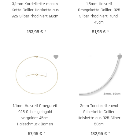
3,1mm Kordelkette massiv
1,5mm Halsreif
Kette Collier Halskette aus
Omegakette Collier, 925
925 Silber rhodiniert 60cm
Silber rhodiniert, rund,
45cm
153,95 €
*
81,95 €
*
1,1mm Halsreif Omegareif
3mm Tondakette oval
925 Silber gelbgold
Silberkette Collier
vergoldet 45cm
Halskette aus 925 Silber
Halsschmuck Damen
50cm
57,95 €
*
132,95 €
*