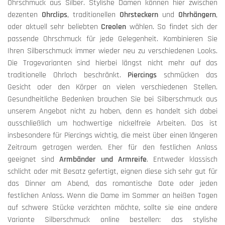
Ohrschmuck aus Silber. Stylishe Damen können hier zwischen
dezenten
Ohrclips
, traditionellen
Ohrsteckern
und
Ohrhängern
,
oder aktuell sehr beliebten
Creolen
wählen. So findet sich der
passende Ohrschmuck für jede Gelegenheit. Kombinieren Sie
Ihren Silberschmuck immer wieder neu zu verschiedenen Looks.
Die Tragevarianten sind hierbei längst nicht mehr auf das
traditionelle Ohrloch beschränkt.
Piercings
schmücken das
Gesicht oder den Körper an vielen verschiedenen Stellen.
Gesundheitliche Bedenken brauchen Sie bei Silberschmuck aus
unserem Angebot nicht zu haben, denn es handelt sich dabei
ausschließlich um hochwertige nickelfreie Arbeiten. Das ist
insbesondere für Piercings wichtig, die meist über einen längeren
Zeitraum getragen werden. Eher für den festlichen Anlass
geeignet sind
Armbänder und Armreife
. Entweder klassisch
schlicht oder mit Besatz gefertigt, eignen diese sich sehr gut für
das Dinner am Abend, das romantische Date oder jeden
festlichen Anlass. Wenn die Dame im Sommer an heißen Tagen
auf schwere Stücke verzichten möchte, sollte sie eine andere
Variante Silberschmuck online bestellen: das stylishe