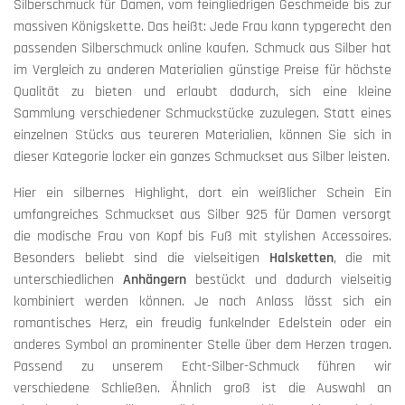
Silberschmuck für Damen, vom feingliedrigen Geschmeide bis zur
massiven Königskette. Das heißt: Jede Frau kann typgerecht den
passenden Silberschmuck online kaufen. Schmuck aus Silber hat
im Vergleich zu anderen Materialien günstige Preise für höchste
Qualität zu bieten und erlaubt dadurch, sich eine kleine
Sammlung verschiedener Schmuckstücke zuzulegen. Statt eines
einzelnen Stücks aus teureren Materialien, können Sie sich in
dieser Kategorie locker ein ganzes Schmuckset aus Silber leisten.
Hier ein silbernes Highlight, dort ein weißlicher Schein Ein
umfangreiches Schmuckset aus Silber 925 für Damen versorgt
die modische Frau von Kopf bis Fuß mit stylishen Accessoires.
Besonders beliebt sind die vielseitigen
Halsketten
, die mit
unterschiedlichen
Anhängern
bestückt und dadurch vielseitig
kombiniert werden können. Je nach Anlass lässt sich ein
romantisches Herz, ein freudig funkelnder Edelstein oder ein
anderes Symbol an prominenter Stelle über dem Herzen tragen.
Passend zu unserem Echt-Silber-Schmuck führen wir
verschiedene Schließen. Ähnlich groß ist die Auswahl an