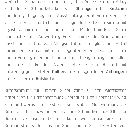
weißlicher Glanz passt zu beinahe jedem Anlass. Für den Alltag
sind feine Schmuckstücke wie
Ohrringe
oder
Kettchen
unaufdringlich genug, ihre Ausstrahlung reicht von dezent bis
vornehm. Auch sportliche und lässige Outfits lassen sich damit
stylish kombinieren und erhalten durch Modeschmuck aus Silber
eine zauberhafte Aufwertung. Edel schimmernder Silberschmuck
passt aber nicht nur zum Alltagsoutfit, das hell glänzende Metall
harmoniert ebenso mit dem eleganten Abendkleid oder einer
feinen Herrengarderobe. Dann darf das Design üppiger ausfallen
und einen funkelnden Akzent setzen – zum Beispiel mit
aufwendig gearbeiteten
Colliers
oder ausgefallenen
Anhängern
an der silbernen
Halskette
.
Silberschmuck für Damen Silber zählt zu den wichtigsten
Materialien für Damenschmuck überhaupt. Das Edelmetall wirkt
sehr hochwertig und lässt sich sehr gut zu Modeschmuck aus
Silber verarbeiten, wobei ein filigranes Schmuckset aus Silber für
Damen genauso entstehen kann wie üppig gestaltete
Schmuckstücke. Bei uns im Shop finden Sie alle Arten von