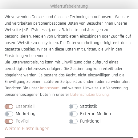
Widerrufsbelehrung
AGB
Wir verwenden Cookies und ähnliche Technologien auf unserer Website
und verarbeiten personenbezogene Daten von Besucher:innen unserer
Impressum
Webseite (z.B. IP-Adresse), um z.B. Inhalte und Anzeigen zu
Barrierefreiheitserklärung
personalisieren, Medien von Drittanbietern einzubinden oder Zugriffe auf
unsere Website zu analysieren. Die Datenverarbeitung erfolgt erst durch
gesetzte Cookies. Wir teilen diese Daten mit Dritten, die wir in den
Einstellungen benennen.
Die Datenverarbeitung kann mit Einwilligung oder aufgrund eines
berechtigten Interesses erfolgen. Die Zustimmung kann erteilt oder
Vertrag widerrufen
abgelehnt werden. Es besteht das Recht, nicht einzuwilligen und die
Einwilligung zu einem späteren Zeitpunkt zu ändern oder zu widerrufen.
Beachten Sie unser
Impressum
und weitere Hinweise zur Verwendung
personenbezogener Daten in unserer
Daten­schutz­erklärung
.
Essenziell
Statistik
Marketing
Externe Medien
PayPal
Funktional
Weitere Einstellungen