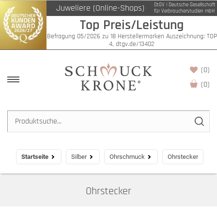
DtGV | Deutsche Gesellschaft
Juweliere (Online-Shops)
Filter
für Verbraucherstudien mbH
Top Preis/Leistung
Befragung 05/2026 zu 18 Herstellermarken Auszeichnung: TOP
4, dtgv.de/13402
(0)
(
0
)
Startseite
Silber
Ohrschmuck
Ohrstecker
Ohrstecker