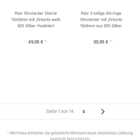
Paar Ohrstecker Sterne
Paar 2-teilige Ohrringe
10x10mm mit Zirkonia weiß
Ohrstecker mit Zirkonia
925 Silber rhodiniert
10x9mm aus 925 Silber
49,95 €
*
35,95 €
*
* Alle Preise enthalten die gesetzliche Mehrwertsteuer. Kostenlose Lieferung
innerhalb Deutschlands.