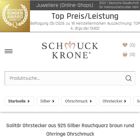
DtGV | Deutsche Gesellschaft
Juweliere (Online-Shops)
für Verbraucherstudien mbH
Top Preis/Leistung
Befragung 05/2026 zu 18 Herstellermarken Auszeichnung: TOP
4, dtgv.de/13402
(0)
(
0
)
Startseite
Silber
Ohrschmuck
Ohrstecker
S
Solitär Ohrstecker aus 925 Silber Rauchquarz braun rund
Ohrringe Ohrschmuck