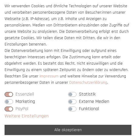
AGB
Wir verwenden Cookies und ähnliche Technologien auf unserer Website
und verarbeiten personenbezogene Daten von Besucher:innen unserer
Impressum
Webseite (z.B. IP-Adresse), um z.B. Inhalte und Anzeigen zu
Barrierefreiheitserklärung
personalisieren, Medien von Drittanbietern einzubinden oder Zugriffe auf
unsere Website zu analysieren. Die Datenverarbeitung erfolgt erst durch
gesetzte Cookies. Wir teilen diese Daten mit Dritten, die wir in den
Einstellungen benennen.
Die Datenverarbeitung kann mit Einwilligung oder aufgrund eines
berechtigten Interesses erfolgen. Die Zustimmung kann erteilt oder
Vertrag widerrufen
abgelehnt werden. Es besteht das Recht, nicht einzuwilligen und die
Einwilligung zu einem späteren Zeitpunkt zu ändern oder zu widerrufen.
Beachten Sie unser
Impressum
und weitere Hinweise zur Verwendung
personenbezogener Daten in unserer
Daten­schutz­erklärung
.
Essenziell
Statistik
Marketing
Externe Medien
PayPal
Funktional
Weitere Einstellungen
Alle akzeptieren