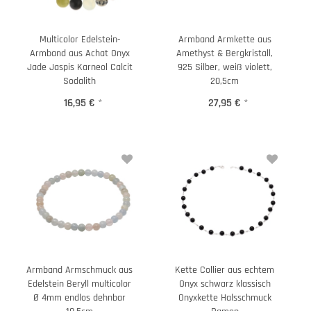
Multicolor Edelstein-
Armband Armkette aus
Armband aus Achat Onyx
Amethyst & Bergkristall,
Jade Jaspis Karneol Calcit
925 Silber, weiß violett,
Sodalith
20,5cm
16,95 €
*
27,95 €
*
Armband Armschmuck aus
Kette Collier aus echtem
Edelstein Beryll multicolor
Onyx schwarz klassisch
Ø 4mm endlos dehnbar
Onyxkette Halsschmuck