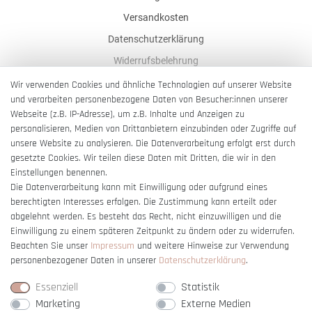
Versandkosten
Datenschutzerklärung
Widerrufsbelehrung
AGB
Wir verwenden Cookies und ähnliche Technologien auf unserer Website
und verarbeiten personenbezogene Daten von Besucher:innen unserer
Impressum
Webseite (z.B. IP-Adresse), um z.B. Inhalte und Anzeigen zu
Barrierefreiheitserklärung
personalisieren, Medien von Drittanbietern einzubinden oder Zugriffe auf
unsere Website zu analysieren. Die Datenverarbeitung erfolgt erst durch
gesetzte Cookies. Wir teilen diese Daten mit Dritten, die wir in den
Einstellungen benennen.
Die Datenverarbeitung kann mit Einwilligung oder aufgrund eines
berechtigten Interesses erfolgen. Die Zustimmung kann erteilt oder
Vertrag widerrufen
abgelehnt werden. Es besteht das Recht, nicht einzuwilligen und die
Einwilligung zu einem späteren Zeitpunkt zu ändern oder zu widerrufen.
Beachten Sie unser
Impressum
und weitere Hinweise zur Verwendung
personenbezogener Daten in unserer
Daten­schutz­erklärung
.
Essenziell
Statistik
Marketing
Externe Medien