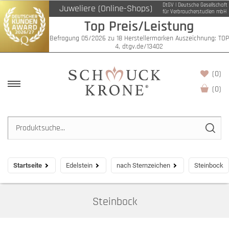
DtGV | Deutsche Gesellschaft
Juweliere (Online-Shops)
Filter
für Verbraucherstudien mbH
Top Preis/Leistung
Befragung 05/2026 zu 18 Herstellermarken Auszeichnung: TOP
4, dtgv.de/13402
(0)
(
0
)
Startseite
Edelstein
nach Sternzeichen
Steinbock
Steinbock