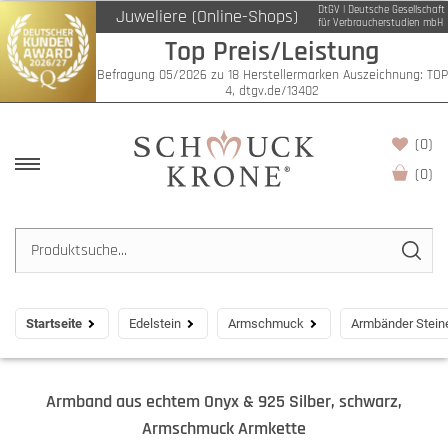
DtGV | Deutsche Gesellschaft
Juweliere (Online-Shops)
für Verbraucherstudien mbH
Top Preis/Leistung
Befragung 05/2026 zu 18 Herstellermarken Auszeichnung: TOP
4, dtgv.de/13402
(0)
(
0
)
Startseite
Edelstein
Armschmuck
Armbänder Stein
Armband aus echtem Onyx & 925 Silber, schwarz,
Armschmuck Armkette