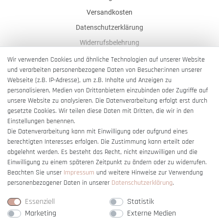
Versandkosten
Datenschutzerklärung
Widerrufsbelehrung
AGB
Wir verwenden Cookies und ähnliche Technologien auf unserer Website
und verarbeiten personenbezogene Daten von Besucher:innen unserer
Impressum
Webseite (z.B. IP-Adresse), um z.B. Inhalte und Anzeigen zu
Barrierefreiheitserklärung
personalisieren, Medien von Drittanbietern einzubinden oder Zugriffe auf
unsere Website zu analysieren. Die Datenverarbeitung erfolgt erst durch
gesetzte Cookies. Wir teilen diese Daten mit Dritten, die wir in den
Einstellungen benennen.
Die Datenverarbeitung kann mit Einwilligung oder aufgrund eines
berechtigten Interesses erfolgen. Die Zustimmung kann erteilt oder
Vertrag widerrufen
abgelehnt werden. Es besteht das Recht, nicht einzuwilligen und die
Einwilligung zu einem späteren Zeitpunkt zu ändern oder zu widerrufen.
Beachten Sie unser
Impressum
und weitere Hinweise zur Verwendung
personenbezogener Daten in unserer
Daten­schutz­erklärung
.
Essenziell
Statistik
Marketing
Externe Medien