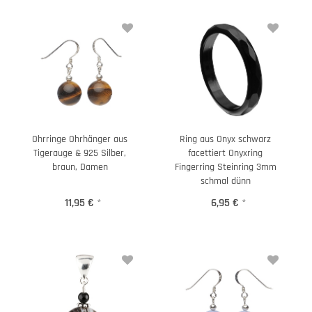
Ohrringe Ohrhänger aus
Ring aus Onyx schwarz
Tigerauge & 925 Silber,
facettiert Onyxring
braun, Damen
Fingerring Steinring 3mm
schmal dünn
11,95 €
*
6,95 €
*