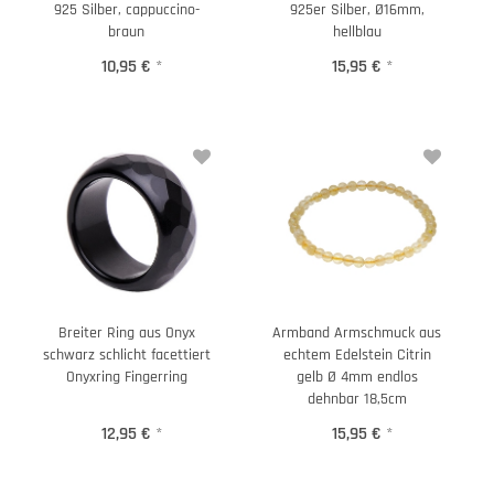
925 Silber, cappuccino-
925er Silber, Ø16mm,
braun
hellblau
10,95 €
*
15,95 €
*
Breiter Ring aus Onyx
Armband Armschmuck aus
schwarz schlicht facettiert
echtem Edelstein Citrin
Onyxring Fingerring
gelb Ø 4mm endlos
dehnbar 18,5cm
12,95 €
*
15,95 €
*