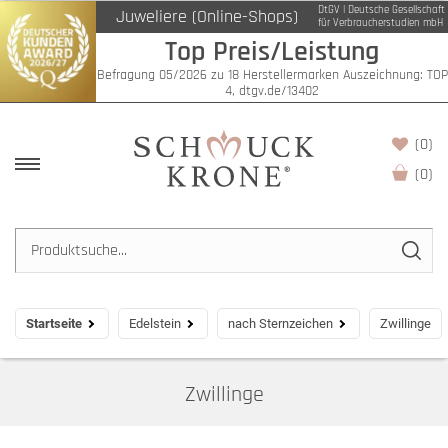
DtGV | Deutsche Gesellschaft
Juweliere (Online-Shops)
Filter
für Verbraucherstudien mbH
Top Preis/Leistung
Befragung 05/2026 zu 18 Herstellermarken Auszeichnung: TOP
4, dtgv.de/13402
(0)
(
0
)
Startseite
Edelstein
nach Sternzeichen
Zwillinge
Zwillinge