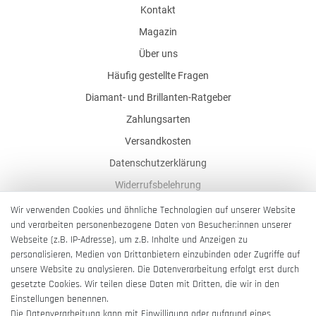
Kontakt
Magazin
Über uns
Häufig gestellte Fragen
Diamant- und Brillanten-Ratgeber
Zahlungsarten
Versandkosten
Datenschutzerklärung
Widerrufsbelehrung
AGB
Wir verwenden Cookies und ähnliche Technologien auf unserer Website
und verarbeiten personenbezogene Daten von Besucher:innen unserer
Impressum
Webseite (z.B. IP-Adresse), um z.B. Inhalte und Anzeigen zu
Barrierefreiheitserklärung
personalisieren, Medien von Drittanbietern einzubinden oder Zugriffe auf
unsere Website zu analysieren. Die Datenverarbeitung erfolgt erst durch
gesetzte Cookies. Wir teilen diese Daten mit Dritten, die wir in den
Einstellungen benennen.
Die Datenverarbeitung kann mit Einwilligung oder aufgrund eines