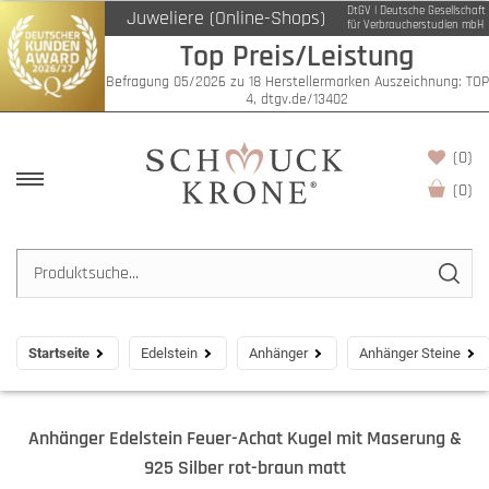
DtGV | Deutsche Gesellschaft
Juweliere (Online-Shops)
für Verbraucherstudien mbH
Top Preis/Leistung
Befragung 05/2026 zu 18 Herstellermarken Auszeichnung: TOP
4, dtgv.de/13402
(0)
(
0
)
Startseite
Edelstein
Anhänger
Anhänger Steine
Anhänger Edelstein Feuer-Achat Kugel mit Maserung &
925 Silber rot-braun matt