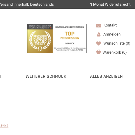
Versand
innerhalb Deutschlands
1 Monat
Widerrufsrecht
Kontakt
Anmelden
Wunschliste
(0)
Warenkorb
(
0
)
T
WEITERER SCHMUCK
ALLES ANZEIGEN
.94/5