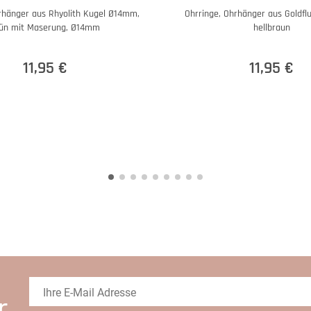
rhänger aus Rhyolith Kugel Ø14mm,
Ohrringe, Ohrhänger aus Goldfl
ün mit Maserung, Ø14mm
hellbraun
11,95 €
11,95 €