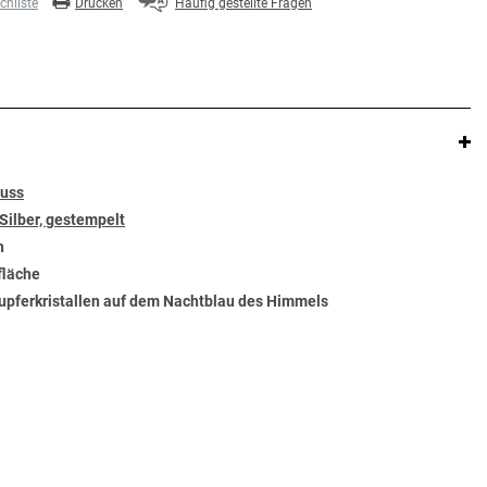
hliste
Drucken
Häufig gestellte Fragen
luss
Silber, gestempelt
n
fläche
Kupferkristallen auf dem Nachtblau des Himmels