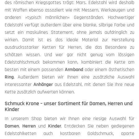
des römischen Kriegsgottes trägt: Mars. Edelstahl wird deshalb
mit Waffen ebenso assoziiert wie mit Messern, Werkzeugen und
anderen »typisch männlichen« Gegenständen. Hochwertiger
Edelstahl verfügt außerdem über eine blanke, silbrige Farbe und
setzt ein maskulines Statement, ohne jemals aufdringlich zu
wirken. Damit ist es das ideale Material zur Herstellung
ausdrucksstarker Ketten für Herren, die das Besondere zu
schätzen wissen. Und wer gar nicht genug vom lässigen
Edelstahlschmuck bekommen kann, kombiniert die Kette am
besten mit einem passenden
Armband
oder einem ästhetischen
Ring
. Außerdem bieten wir Ihnen eine zusätzliche Auswahl
interessanter
Anhänger
aus Edelstahl, mit denen Sie Ihre neue
Kette zusätzlich aufwerten können.
Schmuck Krone – unser Sortiment für Damen, Herren und
Kinder
In unserem Shop bieten wir Ihnen eine riesige Auswahl für
Damen
,
Herren
und
Kinder
. Entdecken Sie neben gediegenen
Edelstahlketten auch kostbaren Goldschmuck, aparte