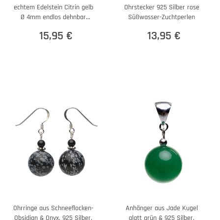
echtem Edelstein Citrin gelb
Ohrstecker 925 Silber rose
Ø 4mm endlos dehnbar
Süßwasser-Zuchtperlen
18,5cm
15,95 €
13,95 €
Ohrringe aus Schneeflocken-
Anhänger aus Jade Kugel
Obsidian & Onyx, 925 Silber,
glatt grün & 925 Silber,