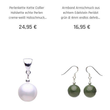
Perlenkette Kette Collier
Armband Armschmuck aus
Halskette echte Perlen
echtem Edelstein Peridot
creme-weiß Halsschmuck
grün Ø 4mm endlos dehnbar
Damen
18,5cm
24,95 €
16,95 €