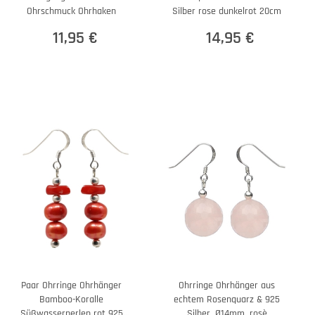
Ohrschmuck Ohrhaken
Silber rose dunkelrot 20cm
11,95 €
14,95 €
Paar Ohrringe Ohrhänger
Ohrringe Ohrhänger aus
Bamboo-Koralle
echtem Rosenquarz & 925
Süßwasserperlen rot 925
Silber, Ø14mm, rosè