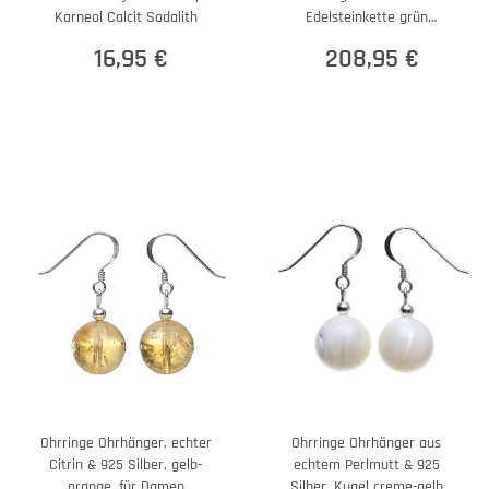
Karneol Calcit Sodalith
Edelsteinkette grün
Smaragdkette
16,95 €
208,95 €
Ohrringe Ohrhänger, echter
Ohrringe Ohrhänger aus
Citrin & 925 Silber, gelb-
echtem Perlmutt & 925
orange, für Damen
Silber, Kugel creme-gelb