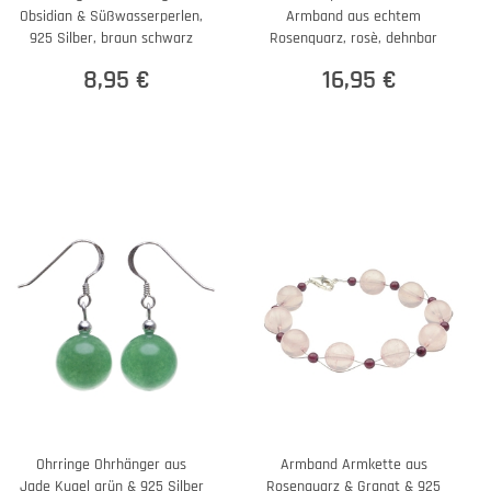
Obsidian & Süßwasserperlen,
Armband aus echtem
925 Silber, braun schwarz
Rosenquarz, rosè, dehnbar
8,95 €
16,95 €
Ohrringe Ohrhänger aus
Armband Armkette aus
Jade Kugel grün & 925 Silber
Rosenquarz & Granat & 925