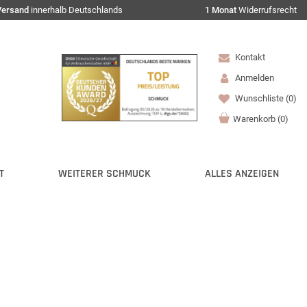
Versand
innerhalb Deutschlands
1 Monat
Widerrufsrecht
Kontakt
Anmelden
Wunschliste
(0)
Warenkorb
(
0
)
T
WEITERER SCHMUCK
ALLES ANZEIGEN