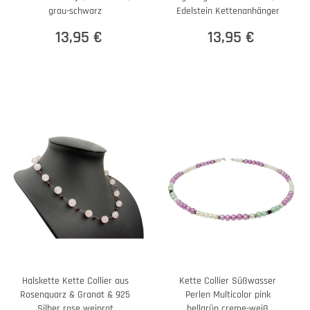
grau-schwarz
Edelstein Kettenanhänger
13,95 €
13,95 €
Halskette Kette Collier aus
Kette Collier Süßwasser
Rosenquarz & Granat & 925
Perlen Multicolor pink
Silber rose weinrot
hellgrün creme-weiß