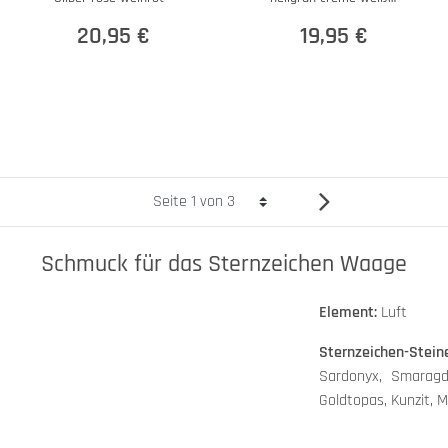
schwarz 48cm
20,95 €
19,95 €
Schmuck für das Sternzeichen Waage
Element:
Luft
Sternzeichen-Stein
Sardonyx, Smaragd,
Goldtopas, Kunzit, Ma