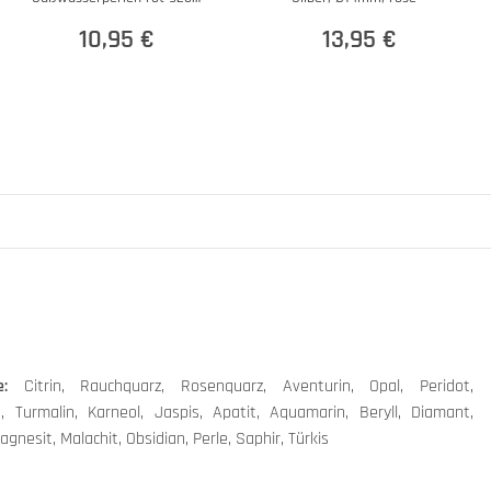
Silber
10,95 €
13,95 €
e:
Citrin, Rauchquarz, Rosenquarz, Aventurin, Opal, Peridot,
 Turmalin, Karneol, Jaspis, Apatit, Aquamarin, Beryll, Diamant,
gnesit, Malachit, Obsidian, Perle, Saphir, Türkis