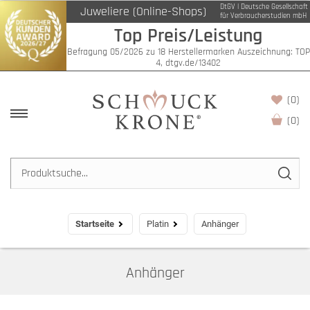
DtGV | Deutsche Gesellschaft
Juweliere (Online-Shops)
Filter
für Verbraucherstudien mbH
Top Preis/Leistung
Befragung 05/2026 zu 18 Herstellermarken Auszeichnung: TOP
4, dtgv.de/13402
(0)
(
0
)
Startseite
Platin
Anhänger
Anhänger