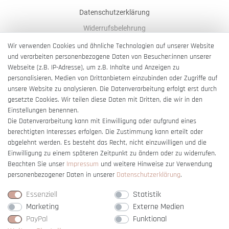
Datenschutzerklärung
Widerrufsbelehrung
AGB
Wir verwenden Cookies und ähnliche Technologien auf unserer Website
und verarbeiten personenbezogene Daten von Besucher:innen unserer
Impressum
Webseite (z.B. IP-Adresse), um z.B. Inhalte und Anzeigen zu
Barrierefreiheitserklärung
personalisieren, Medien von Drittanbietern einzubinden oder Zugriffe auf
unsere Website zu analysieren. Die Datenverarbeitung erfolgt erst durch
gesetzte Cookies. Wir teilen diese Daten mit Dritten, die wir in den
Einstellungen benennen.
Die Datenverarbeitung kann mit Einwilligung oder aufgrund eines
berechtigten Interesses erfolgen. Die Zustimmung kann erteilt oder
Vertrag widerrufen
abgelehnt werden. Es besteht das Recht, nicht einzuwilligen und die
Einwilligung zu einem späteren Zeitpunkt zu ändern oder zu widerrufen.
Beachten Sie unser
Impressum
und weitere Hinweise zur Verwendung
personenbezogener Daten in unserer
Daten­schutz­erklärung
.
Essenziell
Statistik
Marketing
Externe Medien
PayPal
Funktional