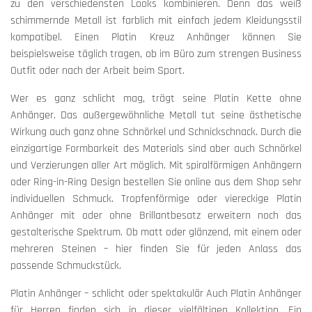
zu den verschiedensten Looks kombinieren. Denn das weiß
schimmernde Metall ist farblich mit einfach jedem Kleidungsstil
kompatibel. Einen Platin Kreuz Anhänger können Sie
beispielsweise täglich tragen, ob im Büro zum strengen Business
Outfit oder nach der Arbeit beim Sport.
Wer es ganz schlicht mag, trägt seine Platin Kette ohne
Anhänger. Das außergewöhnliche Metall tut seine ästhetische
Wirkung auch ganz ohne Schnörkel und Schnickschnack. Durch die
einzigartige Formbarkeit des Materials sind aber auch Schnörkel
und Verzierungen aller Art möglich. Mit spiralförmigen Anhängern
oder Ring-in-Ring Design bestellen Sie online aus dem Shop sehr
individuellen Schmuck. Tropfenförmige oder viereckige Platin
Anhänger mit oder ohne Brillantbesatz erweitern noch das
gestalterische Spektrum. Ob matt oder glänzend, mit einem oder
mehreren Steinen – hier finden Sie für jeden Anlass das
passende Schmuckstück.
Platin Anhänger – schlicht oder spektakulär Auch Platin Anhänger
für Herren finden sich in dieser vielfältigen Kollektion. Ein