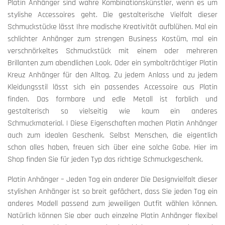
Platin Anhänger sind wahre Kombinationskünstler, wenn es um
stylishe Accessoires geht. Die gestalterische Vielfalt dieser
Schmuckstücke lässt Ihre modische Kreativität aufblühen. Mal ein
schlichter Anhänger zum strengen Business Kostüm, mal ein
verschnörkeltes Schmuckstück mit einem oder mehreren
Brillanten zum abendlichen Look. Oder ein symbolträchtiger Platin
Kreuz Anhänger für den Alltag. Zu jedem Anlass und zu jedem
Kleidungsstil lässt sich ein passendes Accessoire aus Platin
finden. Das formbare und edle Metall ist farblich und
gestalterisch so vielseitig wie kaum ein anderes
Schmuckmaterial. | Diese Eigenschaften machen Platin Anhänger
auch zum idealen Geschenk. Selbst Menschen, die eigentlich
schon alles haben, freuen sich über eine solche Gabe. Hier im
Shop finden Sie für jeden Typ das richtige Schmuckgeschenk.
Platin Anhänger – Jeden Tag ein anderer Die Designvielfalt dieser
stylishen Anhänger ist so breit gefächert, dass Sie jeden Tag ein
anderes Modell passend zum jeweiligen Outfit wählen können.
Natürlich können Sie aber auch einzelne Platin Anhänger flexibel