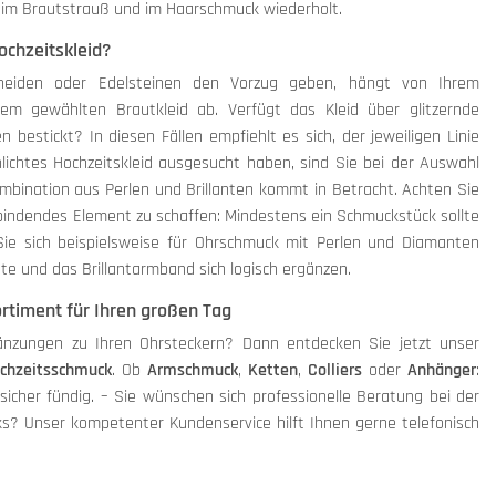
 im Brautstrauß und im Haarschmuck wiederholt.
ochzeitskleid?
cheiden oder Edelsteinen den Vorzug geben, hängt von Ihrem
em gewählten Brautkleid ab. Verfügt das Kleid über glitzernde
 bestickt? In diesen Fällen empfiehlt es sich, der jeweiligen Linie
chlichtes Hochzeitskleid ausgesucht haben, sind Sie bei der Auswahl
mbination aus Perlen und Brillanten kommt in Betracht. Achten Sie
bindendes Element zu schaffen: Mindestens ein Schmuckstück sollte
Sie sich beispielsweise für Ohrschmuck mit Perlen und Diamanten
te und das Brillantarmband sich logisch ergänzen.
rtiment für Ihren großen Tag
änzungen zu Ihren Ohrsteckern? Dann entdecken Sie jetzt unser
chzeitsschmuck
. Ob
Armschmuck
,
Ketten
,
Colliers
oder
Anhänger
:
icher fündig. – Sie wünschen sich professionelle Beratung bei der
s? Unser kompetenter Kundenservice hilft Ihnen gerne telefonisch