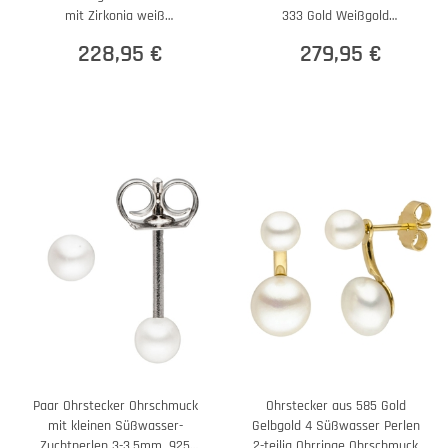
mit Zirkonia weiß
333 Gold Weißgold
Ohrschmuck
Ohrschmuck
228,95 €
279,95 €
Paar Ohrstecker Ohrschmuck
Ohrstecker aus 585 Gold
mit kleinen Süßwasser-
Gelbgold 4 Süßwasser Perlen
Zuchtperlen 3-3,5mm, 925
2-teilig Ohrringe Ohrschmuck