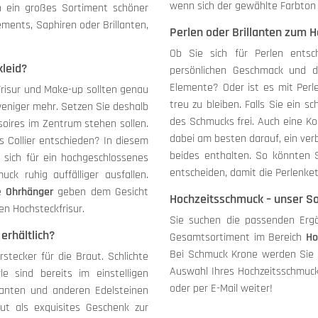
wenn sich der gewählte Farbton
n ein großes Sortiment schöner
ements, Saphiren oder Brillanten,
Perlen oder Brillanten zum H
Ob Sie sich für Perlen ents
kleid?
persönlichen Geschmack und d
Elemente? Oder ist es mit Perlen
 Frisur und Make-up sollten genau
treu zu bleiben. Falls Sie ein s
 weniger mehr. Setzen Sie deshalb
des Schmucks frei. Auch eine Ko
oires im Zentrum stehen sollen.
dabei am besten darauf, ein ver
es Collier entschieden? In diesem
beides enthalten. So könnten 
 sich für ein hochgeschlossenes
entscheiden, damit die Perlenket
k ruhig auffälliger ausfallen.
ke
Ohrhänger
geben dem Gesicht
Hochzeitsschmuck – unser So
n Hochsteckfrisur.
Sie suchen die passenden Erg
erhältlich?
Gesamtsortiment im Bereich
Ho
Bei Schmuck Krone werden Sie s
tecker für die Braut. Schlichte
Auswahl Ihres Hochzeitsschmuck
e sind bereits im einstelligen
oder per E-Mail weiter!
llanten und anderen Edelsteinen
gut als exquisites Geschenk zur