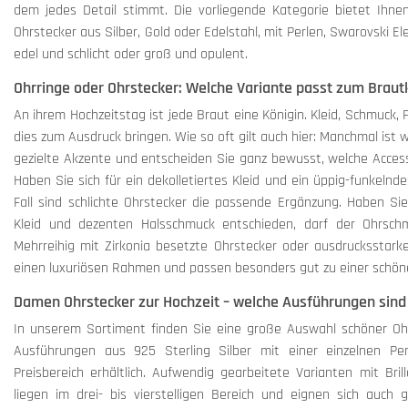
dem jedes Detail stimmt. Die vorliegende Kategorie bietet Ihne
Ohrstecker aus Silber, Gold oder Edelstahl, mit Perlen, Swarovski El
edel und schlicht oder groß und opulent.
Ohrringe oder Ohrstecker: Welche Variante passt zum Braut
An ihrem Hochzeitstag ist jede Braut eine Königin. Kleid, Schmuck,
dies zum Ausdruck bringen. Wie so oft gilt auch hier: Manchmal ist
gezielte Akzente und entscheiden Sie ganz bewusst, welche Access
Haben Sie sich für ein dekolletiertes Kleid und ein üppig-funkelnd
Fall sind schlichte Ohrstecker die passende Ergänzung. Haben Sie
Kleid und dezenten Halsschmuck entschieden, darf der Ohrschmuc
Mehrreihig mit Zirkonia besetzte Ohrstecker oder ausdrucksstar
einen luxuriösen Rahmen und passen besonders gut zu einer schöne
Damen Ohrstecker zur Hochzeit – welche Ausführungen sind 
In unserem Sortiment finden Sie eine große Auswahl schöner Ohrs
Ausführungen aus 925 Sterling Silber mit einer einzelnen Perl
Preisbereich erhältlich. Aufwendig gearbeitete Varianten mit Bri
liegen im drei- bis vierstelligen Bereich und eignen sich auch 