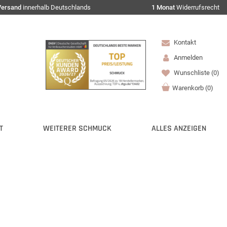
Versand
innerhalb Deutschlands
1 Monat
Widerrufsrecht
Kontakt
Anmelden
Wunschliste
(0)
Warenkorb
(
0
)
T
WEITERER SCHMUCK
ALLES ANZEIGEN