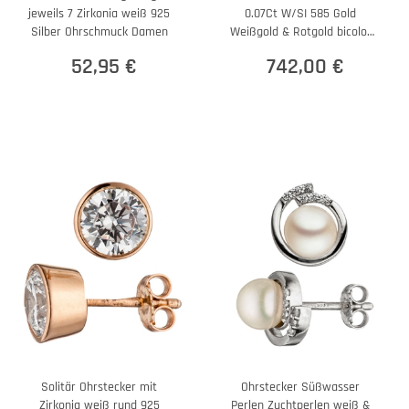
jeweils 7 Zirkonia weiß 925
0.07Ct W/SI 585 Gold
Silber Ohrschmuck Damen
Weißgold & Rotgold bicolor
rund
52,95 €
742,00 €
Solitär Ohrstecker mit
Ohrstecker Süßwasser
Zirkonia weiß rund 925
Perlen Zuchtperlen weiß &