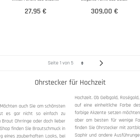
Damen
Rotgold
27,95 €
309,00 €
Ohrstecker für Hochzeit
Hochzeit. Ob Gelbgold, Roségold
auf eine einheitliche Farbe d
 Möchten auch Sie am schönsten
farbige Akzente setzen möchten,
st es gar nicht so einfach zu
aber am besten für wenige Far
Braut Ohrringe oder doch lieber
finden Sie Ohrstecker mit zart
 Shop finden Sie Brautschmuck in
Saphir und andere Ausführungen
ng eines zauberhaften Looks, bei