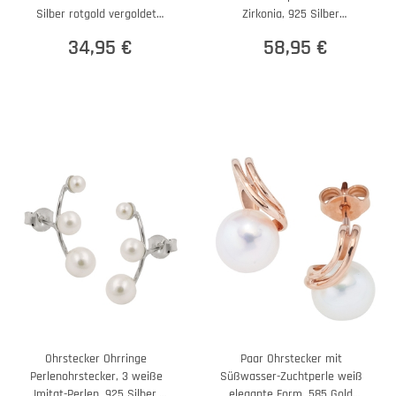
Silber rotgold vergoldet
Zirkonia, 925 Silber
Ohrschmuck
Ohrschmuck
34,95 €
58,95 €
Ohrstecker Ohrringe
Paar Ohrstecker mit
Perlenohrstecker, 3 weiße
Süßwasser-Zuchtperle weiß
Imitat-Perlen, 925 Silber,
elegante Form, 585 Gold