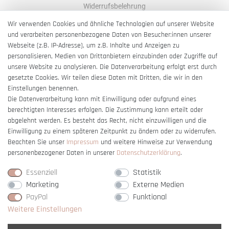
Widerrufsbelehrung
AGB
Wir verwenden Cookies und ähnliche Technologien auf unserer Website
und verarbeiten personenbezogene Daten von Besucher:innen unserer
Impressum
Webseite (z.B. IP-Adresse), um z.B. Inhalte und Anzeigen zu
Barrierefreiheitserklärung
personalisieren, Medien von Drittanbietern einzubinden oder Zugriffe auf
unsere Website zu analysieren. Die Datenverarbeitung erfolgt erst durch
gesetzte Cookies. Wir teilen diese Daten mit Dritten, die wir in den
Einstellungen benennen.
Die Datenverarbeitung kann mit Einwilligung oder aufgrund eines
berechtigten Interesses erfolgen. Die Zustimmung kann erteilt oder
Vertrag widerrufen
abgelehnt werden. Es besteht das Recht, nicht einzuwilligen und die
Einwilligung zu einem späteren Zeitpunkt zu ändern oder zu widerrufen.
Beachten Sie unser
Impressum
und weitere Hinweise zur Verwendung
personenbezogener Daten in unserer
Daten­schutz­erklärung
.
Essenziell
Statistik
Marketing
Externe Medien
PayPal
Funktional
Weitere Einstellungen