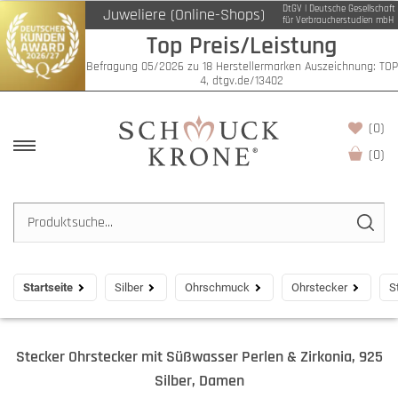
DtGV | Deutsche Gesellschaft
Juweliere (Online-Shops)
für Verbraucherstudien mbH
Top Preis/Leistung
Befragung 05/2026 zu 18 Herstellermarken Auszeichnung: TOP
4, dtgv.de/13402
(0)
(
0
)
Startseite
Silber
Ohrschmuck
Ohrstecker
S
Stecker Ohrstecker mit Süßwasser Perlen & Zirkonia, 925
Silber, Damen