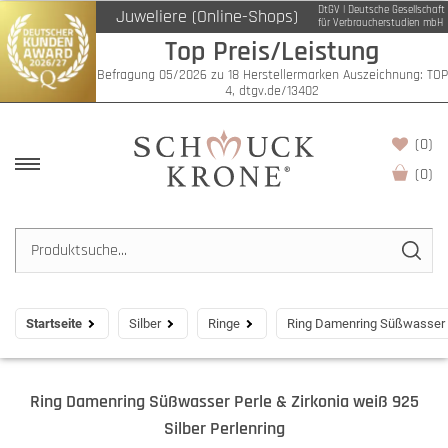
DtGV | Deutsche Gesellschaft
Juweliere (Online-Shops)
für Verbraucherstudien mbH
Top Preis/Leistung
Befragung 05/2026 zu 18 Herstellermarken Auszeichnung: TOP
4, dtgv.de/13402
(0)
(
0
)
Startseite
Silber
Ringe
Ring Damenring Süßwasser Pe
Ring Damenring Süßwasser Perle & Zirkonia weiß 925
Silber Perlenring