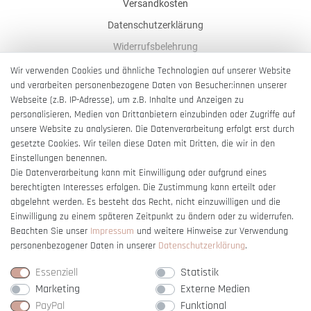
Versandkosten
Datenschutzerklärung
Widerrufsbelehrung
AGB
Wir verwenden Cookies und ähnliche Technologien auf unserer Website
und verarbeiten personenbezogene Daten von Besucher:innen unserer
Impressum
Webseite (z.B. IP-Adresse), um z.B. Inhalte und Anzeigen zu
Barrierefreiheitserklärung
personalisieren, Medien von Drittanbietern einzubinden oder Zugriffe auf
unsere Website zu analysieren. Die Datenverarbeitung erfolgt erst durch
gesetzte Cookies. Wir teilen diese Daten mit Dritten, die wir in den
Einstellungen benennen.
Die Datenverarbeitung kann mit Einwilligung oder aufgrund eines
berechtigten Interesses erfolgen. Die Zustimmung kann erteilt oder
Vertrag widerrufen
abgelehnt werden. Es besteht das Recht, nicht einzuwilligen und die
Einwilligung zu einem späteren Zeitpunkt zu ändern oder zu widerrufen.
Beachten Sie unser
Impressum
und weitere Hinweise zur Verwendung
personenbezogener Daten in unserer
Daten­schutz­erklärung
.
Essenziell
Statistik
Marketing
Externe Medien
PayPal
Funktional