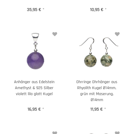
35,95 €
*
10,95 €
*
Anhänger aus Edelstein
Ohrringe Ohrhänger aus
Amethyst & 925 Silber
Rhyolith Kugel Ø14mm,
violett lila glatt Kugel
grün mit Maserung,
Ø14mm
16,95 €
*
11,95 €
*