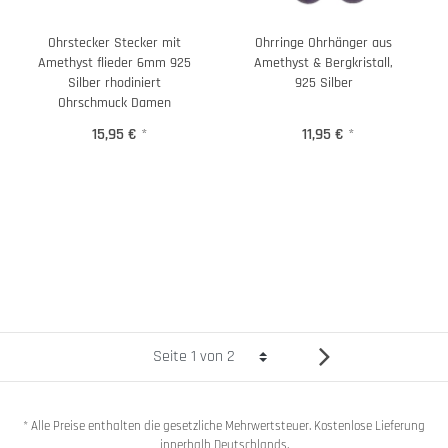
Ohrstecker Stecker mit
Ohrringe Ohrhänger aus
Amethyst flieder 6mm 925
Amethyst & Bergkristall,
Silber rhodiniert
925 Silber
Ohrschmuck Damen
15,95 €
*
11,95 €
*
* Alle Preise enthalten die gesetzliche Mehrwertsteuer. Kostenlose Lieferung
innerhalb Deutschlands.