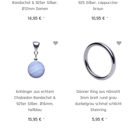
Bandachat & 925er Silber,
925 Silber, cappuccino-
Ø12mm Damen
braun
14,95 €
*
10,95 €
*
Anhänger aus echtem
Dünner Ring aus Hämatit
Chalzedon Bandachat &
3mm breit rund grau
925er Silber, Ø16mm,
dunkelgrau schmal schlicht
hellblau
Steinring
15,95 €
*
5,95 €
*