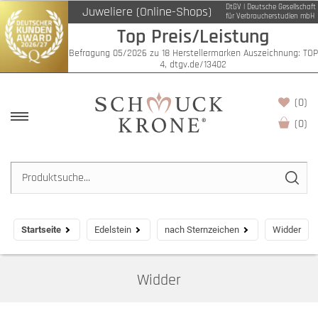
DtGV | Deutsche Gesellschaft
Juweliere (Online-Shops)
Filter
für Verbraucherstudien mbH
Top Preis/Leistung
Befragung 05/2026 zu 18 Herstellermarken Auszeichnung: TOP
4, dtgv.de/13402
(0)
(
0
)
Startseite
Edelstein
nach Sternzeichen
Widder
Widder