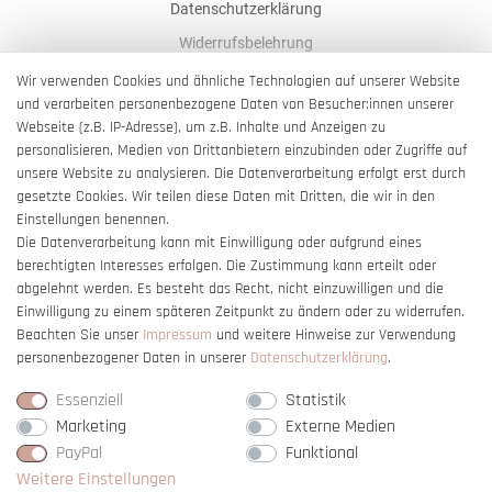
Datenschutzerklärung
Widerrufsbelehrung
AGB
Wir verwenden Cookies und ähnliche Technologien auf unserer Website
und verarbeiten personenbezogene Daten von Besucher:innen unserer
Impressum
Webseite (z.B. IP-Adresse), um z.B. Inhalte und Anzeigen zu
Barrierefreiheitserklärung
personalisieren, Medien von Drittanbietern einzubinden oder Zugriffe auf
unsere Website zu analysieren. Die Datenverarbeitung erfolgt erst durch
gesetzte Cookies. Wir teilen diese Daten mit Dritten, die wir in den
Einstellungen benennen.
Die Datenverarbeitung kann mit Einwilligung oder aufgrund eines
berechtigten Interesses erfolgen. Die Zustimmung kann erteilt oder
Vertrag widerrufen
abgelehnt werden. Es besteht das Recht, nicht einzuwilligen und die
Einwilligung zu einem späteren Zeitpunkt zu ändern oder zu widerrufen.
Beachten Sie unser
Impressum
und weitere Hinweise zur Verwendung
personenbezogener Daten in unserer
Daten­schutz­erklärung
.
Essenziell
Statistik
Marketing
Externe Medien
PayPal
Funktional
Weitere Einstellungen