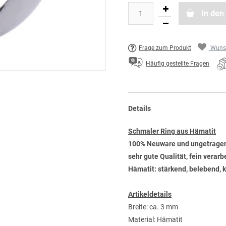
In den
Frage zum Produkt
Wunsc
Häufig gestellte Fragen
Details
Schmaler Ring aus Hämatit
100% Neuware und ungetrage
sehr gute Qualität, fein verar
Hämatit: stärkend, belebend, k
Artikeldetails
Breite: ca. 3 mm
Material: Hämatit