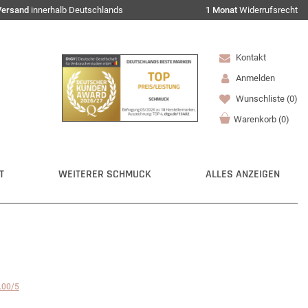
Versand
innerhalb Deutschlands
1 Monat
Widerrufsrecht
Kontakt
Anmelden
Wunschliste
(0)
Warenkorb
(
0
)
T
WEITERER SCHMUCK
ALLES ANZEIGEN
.00/5