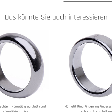
Das könnte Sie auch interessieren
 echtem Hämatit grau glatt rund
Hämatit Ring Fingerring Fingers
Hämatitring Unisex
schlicht flach glatt g