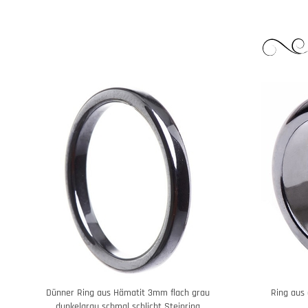
Dünner Ring aus Hämatit 3mm flach grau
Ring aus
dunkelgrau schmal schlicht Steinring