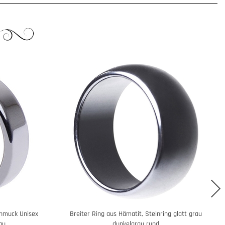
chmuck Unisex
Breiter Ring aus Hämatit, Steinring glatt grau
rau
dunkelgrau rund