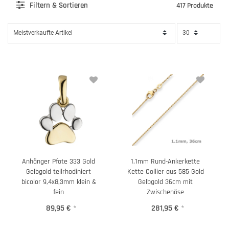
Filter
n & Sortieren
417 Produkte
Anhänger Pfote 333 Gold
1,1mm Rund-Ankerkette
Gelbgold teilrhodiniert
Kette Collier aus 585 Gold
bicolor 9,4x8,3mm klein &
Gelbgold 36cm mit
fein
Zwischenöse
89,95 €
*
281,95 €
*