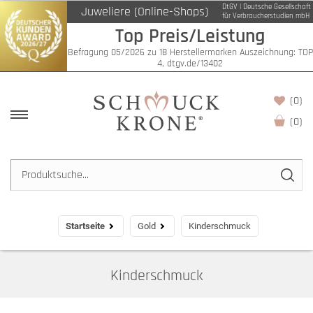
DtGV | Deutsche Gesellschaft
Juweliere (Online-Shops)
Filter
für Verbraucherstudien mbH
Top Preis/Leistung
Befragung 05/2026 zu 18 Herstellermarken Auszeichnung: TOP
4, dtgv.de/13402
(0)
(
0
)
Startseite
Gold
Kinderschmuck
Kinderschmuck