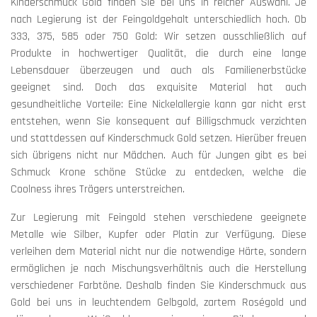
Kinderschmuck Gold finden Sie bei uns in reicher Auswahl. Je
nach Legierung ist der Feingoldgehalt unterschiedlich hoch. Ob
333, 375, 585 oder 750 Gold: Wir setzen ausschließlich auf
Produkte in hochwertiger Qualität, die durch eine lange
Lebensdauer überzeugen und auch als Familienerbstücke
geeignet sind. Doch das exquisite Material hat auch
gesundheitliche Vorteile: Eine Nickelallergie kann gar nicht erst
entstehen, wenn Sie konsequent auf Billigschmuck verzichten
und stattdessen auf Kinderschmuck Gold setzen. Hierüber freuen
sich übrigens nicht nur Mädchen. Auch für Jungen gibt es bei
Schmuck Krone schöne Stücke zu entdecken, welche die
Coolness ihres Trägers unterstreichen.
Zur Legierung mit Feingold stehen verschiedene geeignete
Metalle wie Silber, Kupfer oder Platin zur Verfügung. Diese
verleihen dem Material nicht nur die notwendige Härte, sondern
ermöglichen je nach Mischungsverhältnis auch die Herstellung
verschiedener Farbtöne. Deshalb finden Sie Kinderschmuck aus
Gold bei uns in leuchtendem Gelbgold, zartem Roségold und