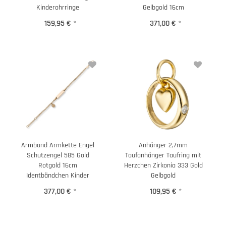
Kinderohrringe
Gelbgold 16cm
159,95 €
*
371,00 €
*
Armband Armkette Engel
Anhänger 2,7mm
Schutzengel 585 Gold
Taufanhänger Taufring mit
Rotgold 16cm
Herzchen Zirkonia 333 Gold
Identbändchen Kinder
Gelbgold
377,00 €
*
109,95 €
*