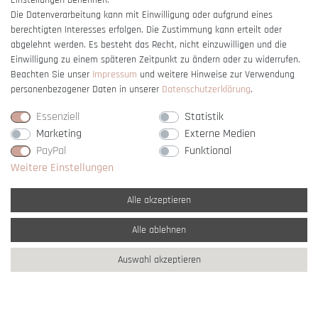
Einstellungen benennen.
Die Datenverarbeitung kann mit Einwilligung oder aufgrund eines
berechtigten Interesses erfolgen. Die Zustimmung kann erteilt oder
Vertrag widerrufen
abgelehnt werden. Es besteht das Recht, nicht einzuwilligen und die
Einwilligung zu einem späteren Zeitpunkt zu ändern oder zu widerrufen.
Beachten Sie unser
Impressum
und weitere Hinweise zur Verwendung
personenbezogener Daten in unserer
Daten­schutz­erklärung
.
Essenziell
Statistik
Marketing
Externe Medien
PayPal
Funktional
Weitere Einstellungen
Alle akzeptieren
Alle ablehnen
* Alle Preise verstehen sich inkl. gesetzl. MwSt. und
zzgl. Versandkosten
Auswahl akzeptieren
** Nur innerhalb Deutschlands
© copyright 2007-2026 Schmuck Krone / Alle
Rechte vorbehalten / powered by
createyourtemplate