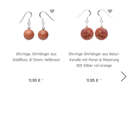
Ohrringe, Ohrhänger aus
Ohrringe Ohrhänger aus Natur-
O
Goldfluss, Ø 12mm, hellbraun
Koralle mit Poren & Maserung
925 Silber rot-orange
11,95 €
*
11,95 €
*