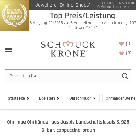
DtGV | Deutsche Gesellschaft
Juweliere (Online-Shops)
für Verbraucherstudien mbH
Top Preis/Leistung
Befragung 05/2026 zu 18 Herstellermarken Auszeichnung: TOP
4, dtgv.de/13402
(0)
(
0
)
Startseite
Edelstein
Ohrschmuck
Ohrhänger Steine
Ohrringe Ohrhänger aus Jaspis Landschaftsjaspis & 925
Silber, cappuccino-braun