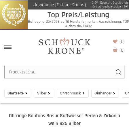
DtGV | Deutsche Gesellschaft
Juweliere (Online-Shops)
für Verbraucherstudien mbH
Top Preis/Leistung
Befragung 05/2026 zu 18 Herstellermarken Auszeichnung: TOP
4, dtgv.de/13402
(0)
(
0
)
Startseite
Silber
Ohrschmuck
Ohrhänger
Oh
Ohrringe Boutons Brisur Süßwasser Perlen & Zirkonia
weiß 925 Silber