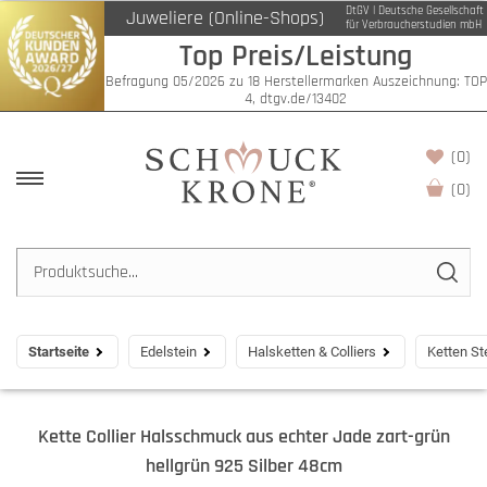
DtGV | Deutsche Gesellschaft
Juweliere (Online-Shops)
für Verbraucherstudien mbH
Top Preis/Leistung
Befragung 05/2026 zu 18 Herstellermarken Auszeichnung: TOP
4, dtgv.de/13402
(0)
(
0
)
Startseite
Edelstein
Halsketten & Colliers
Ketten St
Kette Collier Halsschmuck aus echter Jade zart-grün
hellgrün 925 Silber 48cm