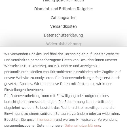
Häufig gestellte Fragen
Diamant- und Brillanten-Ratgeber
Zahlungsarten
Versandkosten
Datenschutzerklärung
Widerrufsbelehrung
AGB
Wir verwenden Cookies und ähnliche Technologien auf unserer Website
und verarbeiten personenbezogene Daten von Besucher:innen unserer
Impressum
Webseite (z.B. IP-Adresse), um z.B. Inhalte und Anzeigen zu
Barrierefreiheitserklärung
personalisieren, Medien von Drittanbietern einzubinden oder Zugriffe auf
unsere Website zu analysieren. Die Datenverarbeitung erfolgt erst durch
gesetzte Cookies. Wir teilen diese Daten mit Dritten, die wir in den
Einstellungen benennen.
Die Datenverarbeitung kann mit Einwilligung oder aufgrund eines
berechtigten Interesses erfolgen. Die Zustimmung kann erteilt oder
Vertrag widerrufen
abgelehnt werden. Es besteht das Recht, nicht einzuwilligen und die
Einwilligung zu einem späteren Zeitpunkt zu ändern oder zu widerrufen.
Beachten Sie unser
Impressum
und weitere Hinweise zur Verwendung
personenbezogener Daten in unserer
Daten­schutz­erklärung
.