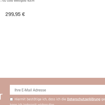
s 750 Gold Weißgold 40cm
299,95 €
r
Hiermit bestätige ich, dass ich die
Daten­schutz­erklärung
ge
kann ich jederzeit widerrufen.