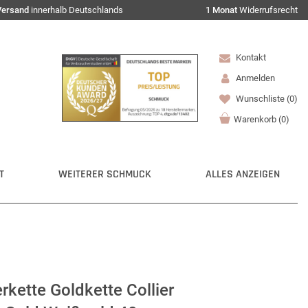
Versand
innerhalb Deutschlands
1 Monat
Widerrufsrecht
Kontakt
Anmelden
Wunschliste
(0)
Warenkorb
(
0
)
T
WEITERER SCHMUCK
ALLES ANZEIGEN
kette Goldkette Collier