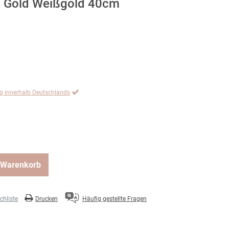
0 Gold Weißgold 40cm
ng innerhalb Deutschlands
 Warenkorb
hliste
Drucken
Häufig gestellte Fragen