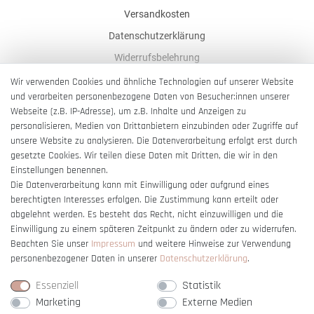
Versandkosten
Datenschutzerklärung
Widerrufsbelehrung
AGB
Wir verwenden Cookies und ähnliche Technologien auf unserer Website
und verarbeiten personenbezogene Daten von Besucher:innen unserer
Impressum
Webseite (z.B. IP-Adresse), um z.B. Inhalte und Anzeigen zu
Barrierefreiheitserklärung
personalisieren, Medien von Drittanbietern einzubinden oder Zugriffe auf
unsere Website zu analysieren. Die Datenverarbeitung erfolgt erst durch
gesetzte Cookies. Wir teilen diese Daten mit Dritten, die wir in den
Einstellungen benennen.
Die Datenverarbeitung kann mit Einwilligung oder aufgrund eines
berechtigten Interesses erfolgen. Die Zustimmung kann erteilt oder
Vertrag widerrufen
abgelehnt werden. Es besteht das Recht, nicht einzuwilligen und die
Einwilligung zu einem späteren Zeitpunkt zu ändern oder zu widerrufen.
Beachten Sie unser
Impressum
und weitere Hinweise zur Verwendung
personenbezogener Daten in unserer
Daten­schutz­erklärung
.
Essenziell
Statistik
Marketing
Externe Medien