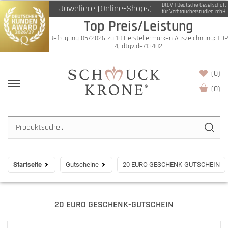
DtGV | Deutsche Gesellschaft
Juweliere (Online-Shops)
für Verbraucherstudien mbH
Top Preis/Leistung
Befragung 05/2026 zu 18 Herstellermarken Auszeichnung: TOP
4, dtgv.de/13402
(0)
(
0
)
Startseite
Gutscheine
20 EURO GESCHENK-GUTSCHEIN
20 EURO GESCHENK-GUTSCHEIN