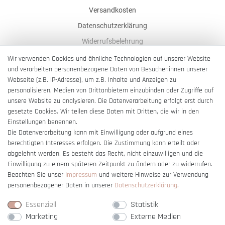
Versandkosten
Datenschutzerklärung
Widerrufsbelehrung
AGB
Wir verwenden Cookies und ähnliche Technologien auf unserer Website
und verarbeiten personenbezogene Daten von Besucher:innen unserer
Impressum
Webseite (z.B. IP-Adresse), um z.B. Inhalte und Anzeigen zu
Barrierefreiheitserklärung
personalisieren, Medien von Drittanbietern einzubinden oder Zugriffe auf
unsere Website zu analysieren. Die Datenverarbeitung erfolgt erst durch
gesetzte Cookies. Wir teilen diese Daten mit Dritten, die wir in den
Einstellungen benennen.
Die Datenverarbeitung kann mit Einwilligung oder aufgrund eines
berechtigten Interesses erfolgen. Die Zustimmung kann erteilt oder
Vertrag widerrufen
abgelehnt werden. Es besteht das Recht, nicht einzuwilligen und die
Einwilligung zu einem späteren Zeitpunkt zu ändern oder zu widerrufen.
Beachten Sie unser
Impressum
und weitere Hinweise zur Verwendung
personenbezogener Daten in unserer
Daten­schutz­erklärung
.
Essenziell
Statistik
Marketing
Externe Medien