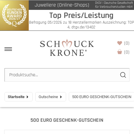
DtGV | Deutsche Gesellschaft
Juweliere (Online-Shops)
für Verbraucherstudien mbH
Top Preis/Leistung
Befragung 05/2026 zu 18 Herstellermarken Auszeichnung: TOP
4, dtgv.de/13402
(0)
(
0
)
Startseite
Gutscheine
500 EURO GESCHENK-GUTSCHEIN
500 EURO GESCHENK-GUTSCHEIN