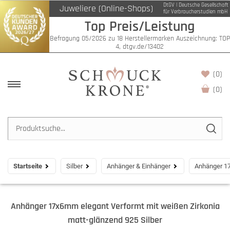
DtGV | Deutsche Gesellschaft
Juweliere (Online-Shops)
für Verbraucherstudien mbH
Top Preis/Leistung
Befragung 05/2026 zu 18 Herstellermarken Auszeichnung: TOP
4, dtgv.de/13402
(0)
(
0
)
Startseite
Silber
Anhänger & Einhänger
Anhänger 17
Anhänger 17x6mm elegant Verformt mit weißen Zirkonia
matt-glänzend 925 Silber