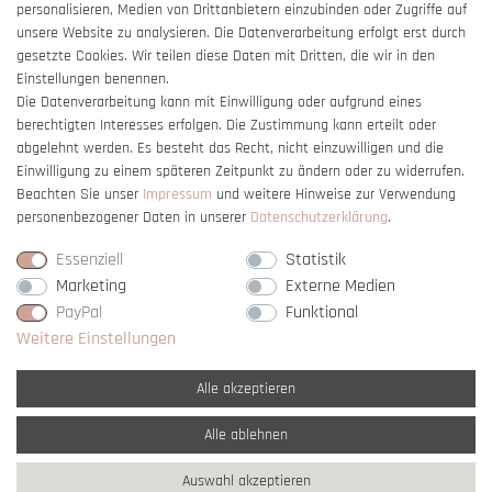
Barrierefreiheitserklärung
personalisieren, Medien von Drittanbietern einzubinden oder Zugriffe auf
unsere Website zu analysieren. Die Datenverarbeitung erfolgt erst durch
gesetzte Cookies. Wir teilen diese Daten mit Dritten, die wir in den
Einstellungen benennen.
Die Datenverarbeitung kann mit Einwilligung oder aufgrund eines
berechtigten Interesses erfolgen. Die Zustimmung kann erteilt oder
Vertrag widerrufen
abgelehnt werden. Es besteht das Recht, nicht einzuwilligen und die
Einwilligung zu einem späteren Zeitpunkt zu ändern oder zu widerrufen.
Beachten Sie unser
Impressum
und weitere Hinweise zur Verwendung
personenbezogener Daten in unserer
Daten­schutz­erklärung
.
Essenziell
Statistik
Marketing
Externe Medien
PayPal
Funktional
Weitere Einstellungen
Alle akzeptieren
Alle ablehnen
* Alle Preise verstehen sich inkl. gesetzl. MwSt. und
zzgl. Versandkosten
Auswahl akzeptieren
** Nur innerhalb Deutschlands
© copyright 2007-2026 Schmuck Krone / Alle