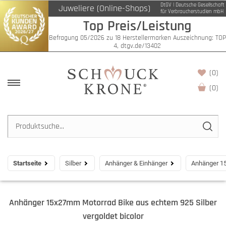
DtGV | Deutsche Gesellschaft
Juweliere (Online-Shops)
für Verbraucherstudien mbH
Top Preis/Leistung
Befragung 05/2026 zu 18 Herstellermarken Auszeichnung: TOP
4, dtgv.de/13402
(0)
(
0
)
Startseite
Silber
Anhänger & Einhänger
Anhänger 15
Anhänger 15x27mm Motorrad Bike aus echtem 925 Silber
vergoldet bicolor