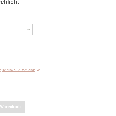
chlicht
ng innerhalb Deutschlands
 Warenkorb