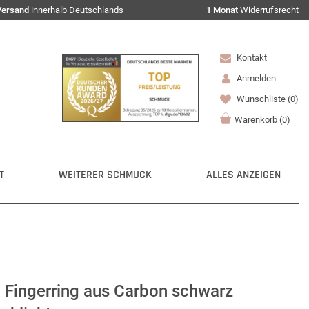
Versand
innerhalb Deutschlands
1 Monat
Widerrufsrecht
Kontakt
Anmelden
Wunschliste
(0)
Warenkorb
(
0
)
T
WEITERER SCHMUCK
ALLES ANZEIGEN
 Fingerring aus Carbon schwarz