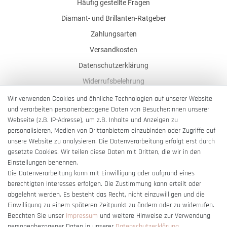
Häufig gestellte Fragen
Diamant- und Brillanten-Ratgeber
Zahlungsarten
Versandkosten
Datenschutzerklärung
Widerrufsbelehrung
AGB
Wir verwenden Cookies und ähnliche Technologien auf unserer Website
und verarbeiten personenbezogene Daten von Besucher:innen unserer
Impressum
Webseite (z.B. IP-Adresse), um z.B. Inhalte und Anzeigen zu
Barrierefreiheitserklärung
personalisieren, Medien von Drittanbietern einzubinden oder Zugriffe auf
unsere Website zu analysieren. Die Datenverarbeitung erfolgt erst durch
gesetzte Cookies. Wir teilen diese Daten mit Dritten, die wir in den
Einstellungen benennen.
Die Datenverarbeitung kann mit Einwilligung oder aufgrund eines
berechtigten Interesses erfolgen. Die Zustimmung kann erteilt oder
Vertrag widerrufen
abgelehnt werden. Es besteht das Recht, nicht einzuwilligen und die
Einwilligung zu einem späteren Zeitpunkt zu ändern oder zu widerrufen.
Beachten Sie unser
Impressum
und weitere Hinweise zur Verwendung
personenbezogener Daten in unserer
Daten­schutz­erklärung
.