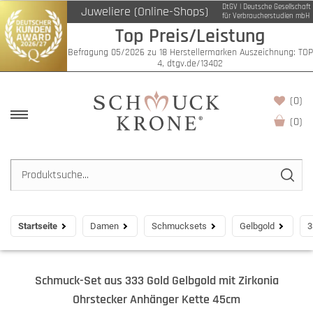
DtGV | Deutsche Gesellschaft
Juweliere (Online-Shops)
für Verbraucherstudien mbH
Top Preis/Leistung
Befragung 05/2026 zu 18 Herstellermarken Auszeichnung: TOP
4, dtgv.de/13402
(0)
(
0
)
Startseite
Damen
Schmucksets
Gelbgold
3
Schmuck-Set aus 333 Gold Gelbgold mit Zirkonia
Ohrstecker Anhänger Kette 45cm