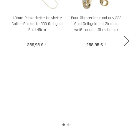
1,3mm Panzerkette Halskette
Paar Ohrstecker rund aus 333
A
Collier Goldkette 333 Gelbgold
Gold Gelbgold mit Zirkonia
3
Gold 45cm
weiß rundum Ohrschmuck
256,95 €
*
258,95 €
*