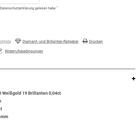
*
Daten­schutz­erklärung
gelesen habe.
hliste
Diamant- und Brillanten-Ratgeber
Drucken
Widerrufsbedingungen
 Weißgold 19 Brillanten 0,04ct
n
at
ramm