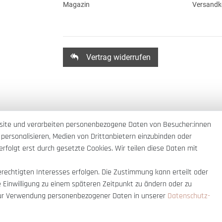
Magazin
Versandk
Vertrag widerrufen
site und verarbeiten personenbezogene Daten von Besucher:innen
 personalisieren, Medien von Drittanbietern einzubinden oder
rfolgt erst durch gesetzte Cookies. Wir teilen diese Daten mit
erechtigten Interesses erfolgen. Die Zustimmung kann erteilt oder
e Einwilligung zu einem späteren Zeitpunkt zu ändern oder zu
ur Verwendung personenbezogener Daten in unserer
Daten­schutz­
nnerhalb Deutschlands
© copyright 2007-