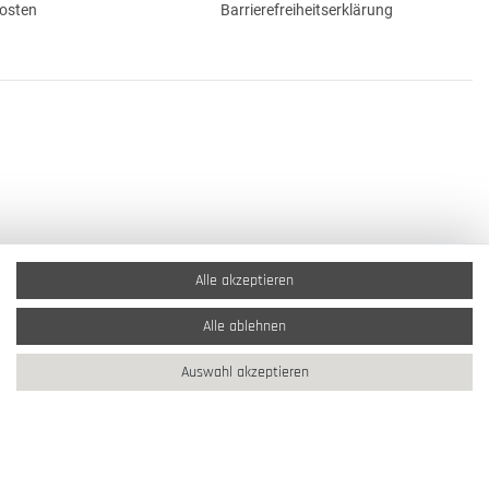
osten
Barrierefreiheitserklärung
Alle akzeptieren
Alle ablehnen
Auswahl akzeptieren
2026 Schmuck Krone / Alle Rechte vorbehalten / powered by
createyourtemplate