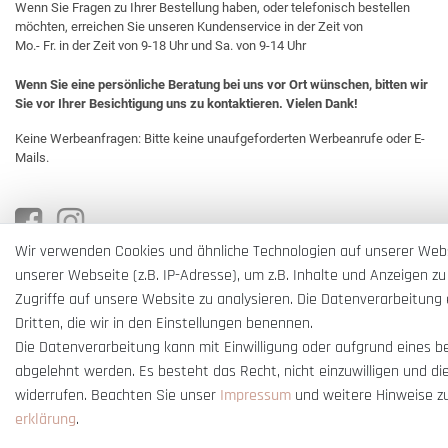
Wenn Sie Fragen zu Ihrer Bestellung haben, oder telefonisch bestellen
möchten, erreichen Sie unseren Kundenservice in der Zeit von
Mo.- Fr. in der Zeit von 9-18 Uhr und Sa. von 9-14 Uhr
Wenn Sie eine persönliche Beratung bei uns vor Ort wünschen, bitten wir
Sie vor Ihrer Besichtigung uns zu kontaktieren. Vielen Dank!
Keine Werbeanfragen: Bitte keine unaufgeforderten Werbeanrufe oder E-
Mails.
Wir verwenden Cookies und ähnliche Technologien auf unserer Web
unserer Webseite (z.B. IP-Adresse), um z.B. Inhalte und Anzeigen zu
Zugriffe auf unsere Website zu analysieren. Die Datenverarbeitung e
Dritten, die wir in den Einstellungen benennen.
Die Datenverarbeitung kann mit Einwilligung oder aufgrund eines b
abgelehnt werden. Es besteht das Recht, nicht einzuwilligen und di
widerrufen. Beachten Sie unser
Impressum
und weitere Hinweise z
erklärung
.
* Alle Preise verstehen sich inkl. gesetzl. MwSt. und
zzgl. Versandkosten
** Nur i