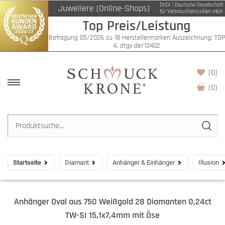
DtGV | Deutsche Gesellschaft
Juweliere (Online-Shops)
für Verbraucherstudien mbH
Top Preis/Leistung
Befragung 05/2026 zu 18 Herstellermarken Auszeichnung: TOP
4, dtgv.de/13402
(0)
(
0
)
Startseite
Diamant
Anhänger & Einhänger
Illusion
Anhänger Oval aus 750 Weißgold 28 Diamanten 0,24ct
TW-SI 15,1x7,4mm mit Öse