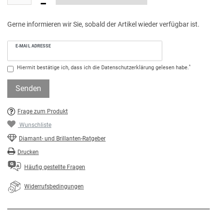
Gerne informieren wir Sie, sobald der Artikel wieder verfügbar ist.
E-MAIL ADRESSE
*
Hiermit bestätige ich, dass ich die
Daten­schutz­erklärung
gelesen habe.
Senden
Frage zum Produkt
Wunschliste
Diamant- und Brillanten-Ratgeber
Drucken
Häufig gestellte Fragen
Widerrufsbedingungen