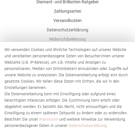
Diamant- und Brillanten-Ratgeber
Zahlungsarten
Versandkosten
Datenschutzerklärung
Widerrufsbelehrung
AGB
Wir verwenden Cookies und ähnliche Technologien auf unserer Website
und verarbeiten personenbezogene Daten von Besucher:innen unserer
Impressum
Webseite (z.B. IP-Adresse), um z.B. Inhalte und Anzeigen zu
Barrierefreiheitserklärung
personalisieren, Medien von Drittanbietern einzubinden oder Zugriffe auf
unsere Website zu analysieren. Die Datenverarbeitung erfolgt erst durch
gesetzte Cookies. Wir teilen diese Daten mit Dritten, die wir in den
Einstellungen benennen.
Die Datenverarbeitung kann mit Einwilligung oder aufgrund eines
berechtigten Interesses erfolgen. Die Zustimmung kann erteilt oder
Vertrag widerrufen
abgelehnt werden. Es besteht das Recht, nicht einzuwilligen und die
Einwilligung zu einem späteren Zeitpunkt zu ändern oder zu widerrufen.
Beachten Sie unser
Impressum
und weitere Hinweise zur Verwendung
personenbezogener Daten in unserer
Daten­schutz­erklärung
.