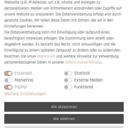
Webseite (z.B. IP-Adresse), um z.B. Inhalte und Anzeigen zu
Barrierefreiheitserklärung
personalisieren, Medien von Drittanbietern einzubinden oder Zugriffe auf
unsere Website zu analysieren. Die Datenverarbeitung erfolgt erst durch
gesetzte Cookies. Wir teilen diese Daten mit Dritten, die wir in den
Einstellungen benennen.
Die Datenverarbeitung kann mit Einwilligung oder aufgrund eines
berechtigten Interesses erfolgen. Die Zustimmung kann erteilt oder
Vertrag widerrufen
abgelehnt werden. Es besteht das Recht, nicht einzuwilligen und die
Einwilligung zu einem späteren Zeitpunkt zu ändern oder zu widerrufen.
Beachten Sie unser
Impressum
und weitere Hinweise zur Verwendung
personenbezogener Daten in unserer
Daten­schutz­erklärung
.
Essenziell
Statistik
Marketing
Externe Medien
PayPal
Funktional
Weitere Einstellungen
Alle akzeptieren
Alle ablehnen
* Alle Preise verstehen sich inkl. gesetzl. MwSt. und
zzgl. Versandkosten