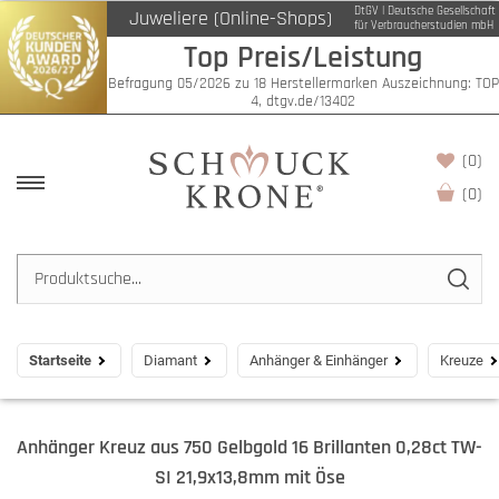
DtGV | Deutsche Gesellschaft
Juweliere (Online-Shops)
für Verbraucherstudien mbH
Top Preis/Leistung
Befragung 05/2026 zu 18 Herstellermarken Auszeichnung: TOP
4, dtgv.de/13402
(0)
(
0
)
Startseite
Diamant
Anhänger & Einhänger
Kreuze
Anhänger Kreuz aus 750 Gelbgold 16 Brillanten 0,28ct TW-
SI 21,9x13,8mm mit Öse