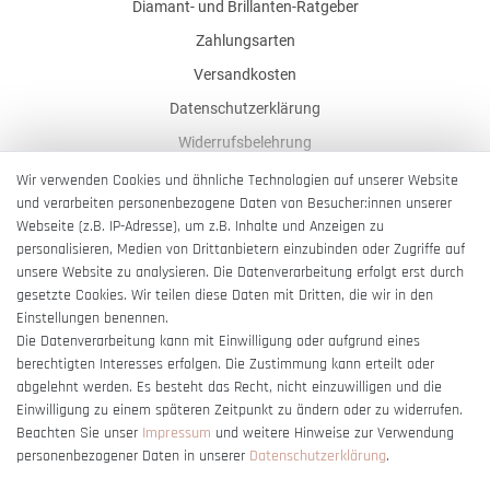
Diamant- und Brillanten-Ratgeber
Zahlungsarten
Versandkosten
Datenschutzerklärung
Widerrufsbelehrung
AGB
Wir verwenden Cookies und ähnliche Technologien auf unserer Website
und verarbeiten personenbezogene Daten von Besucher:innen unserer
Impressum
Webseite (z.B. IP-Adresse), um z.B. Inhalte und Anzeigen zu
Barrierefreiheitserklärung
personalisieren, Medien von Drittanbietern einzubinden oder Zugriffe auf
unsere Website zu analysieren. Die Datenverarbeitung erfolgt erst durch
gesetzte Cookies. Wir teilen diese Daten mit Dritten, die wir in den
Einstellungen benennen.
Die Datenverarbeitung kann mit Einwilligung oder aufgrund eines
berechtigten Interesses erfolgen. Die Zustimmung kann erteilt oder
Vertrag widerrufen
abgelehnt werden. Es besteht das Recht, nicht einzuwilligen und die
Einwilligung zu einem späteren Zeitpunkt zu ändern oder zu widerrufen.
Beachten Sie unser
Impressum
und weitere Hinweise zur Verwendung
personenbezogener Daten in unserer
Daten­schutz­erklärung
.