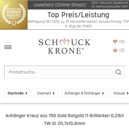
DtGV | Deutsche Gesellschaft
Juweliere (Online-Shops)
für Verbraucherstudien mbH
Top Preis/Leistung
Befragung 05/2026 zu 18 Herstellermarken Auszeichnung: TOP
4, dtgv.de/13402
(0)
(
0
)
Startseite
Diamant
Anhänger & Einhänger
Kreuze
Anhänger Kreuz aus 750 Gold Rotgold 11 Brillanten 0,29ct
TW-SI 20,7x10,8mm