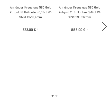
Anhänger Kreuz aus 585 Gold
Anhänger Kreuz aus 585 Gold
Rotgold 6 Brillanten 0,33ct W-
Rotgold 11 Brillanten 0,47ct W-
R
SI/PI 13x10,4mm
SI/PI 23,5x12mm
673,00 €
*
888,00 €
*