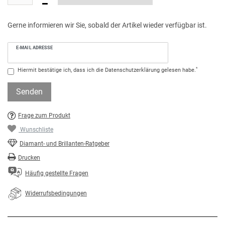
Gerne informieren wir Sie, sobald der Artikel wieder verfügbar ist.
E-MAIL ADRESSE
*
Hiermit bestätige ich, dass ich die
Daten­schutz­erklärung
gelesen habe.
Senden
Frage zum Produkt
Wunschliste
Diamant- und Brillanten-Ratgeber
Drucken
Häufig gestellte Fragen
Widerrufsbedingungen