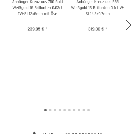
Anhänger Kreuz aus 750 Gold
Anhänger Kreuz aus 585
Weißgold 16 Brillanten 0,03ct
Weißgold 16 Brillanten 0,1ct W-
TW-SI 12x6mm mit Öse
SI 14,3x9,7mm
239,95 €
*
319,00 €
*