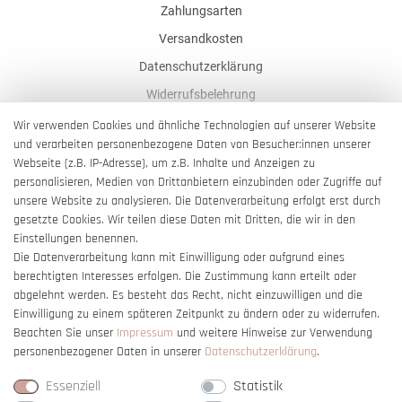
Zahlungsarten
Versandkosten
Datenschutzerklärung
Widerrufsbelehrung
AGB
Wir verwenden Cookies und ähnliche Technologien auf unserer Website
und verarbeiten personenbezogene Daten von Besucher:innen unserer
Impressum
Webseite (z.B. IP-Adresse), um z.B. Inhalte und Anzeigen zu
Barrierefreiheitserklärung
personalisieren, Medien von Drittanbietern einzubinden oder Zugriffe auf
unsere Website zu analysieren. Die Datenverarbeitung erfolgt erst durch
gesetzte Cookies. Wir teilen diese Daten mit Dritten, die wir in den
Einstellungen benennen.
Die Datenverarbeitung kann mit Einwilligung oder aufgrund eines
berechtigten Interesses erfolgen. Die Zustimmung kann erteilt oder
Vertrag widerrufen
abgelehnt werden. Es besteht das Recht, nicht einzuwilligen und die
Einwilligung zu einem späteren Zeitpunkt zu ändern oder zu widerrufen.
Beachten Sie unser
Impressum
und weitere Hinweise zur Verwendung
personenbezogener Daten in unserer
Daten­schutz­erklärung
.
Essenziell
Statistik