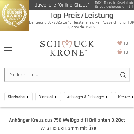
DtGV | Deutsche Gesellschaft
Juweliere (Online-Shops)
für Verbraucherstudien mbH
Top Preis/Leistung
Befragung 05/2026 zu 18 Herstellermarken Auszeichnung: TOP
4, dtgv.de/13402
(0)
(
0
)
Startseite
Diamant
Anhänger & Einhänger
Kreuze
Anhänger Kreuz aus 750 Weißgold 11 Brillanten 0,28ct
TW-SI 15,6x11,5mm mit Öse