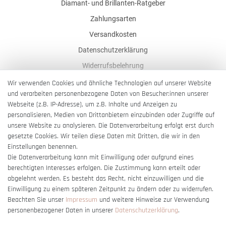
Diamant- und Brillanten-Ratgeber
Zahlungsarten
Versandkosten
Datenschutzerklärung
Widerrufsbelehrung
AGB
Wir verwenden Cookies und ähnliche Technologien auf unserer Website
und verarbeiten personenbezogene Daten von Besucher:innen unserer
Impressum
Webseite (z.B. IP-Adresse), um z.B. Inhalte und Anzeigen zu
Barrierefreiheitserklärung
personalisieren, Medien von Drittanbietern einzubinden oder Zugriffe auf
unsere Website zu analysieren. Die Datenverarbeitung erfolgt erst durch
gesetzte Cookies. Wir teilen diese Daten mit Dritten, die wir in den
Einstellungen benennen.
Die Datenverarbeitung kann mit Einwilligung oder aufgrund eines
berechtigten Interesses erfolgen. Die Zustimmung kann erteilt oder
Vertrag widerrufen
abgelehnt werden. Es besteht das Recht, nicht einzuwilligen und die
Einwilligung zu einem späteren Zeitpunkt zu ändern oder zu widerrufen.
Beachten Sie unser
Impressum
und weitere Hinweise zur Verwendung
personenbezogener Daten in unserer
Daten­schutz­erklärung
.