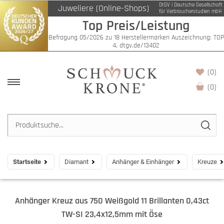
DtGV | Deutsche Gesellschaft
Juweliere (Online-Shops)
für Verbraucherstudien mbH
Top Preis/Leistung
Befragung 05/2026 zu 18 Herstellermarken Auszeichnung: TOP
4, dtgv.de/13402
(0)
(
0
)
Startseite
Diamant
Anhänger & Einhänger
Kreuze
Anhänger Kreuz aus 750 Weißgold 11 Brillanten 0,43ct
TW-SI 23,4x12,5mm mit Öse