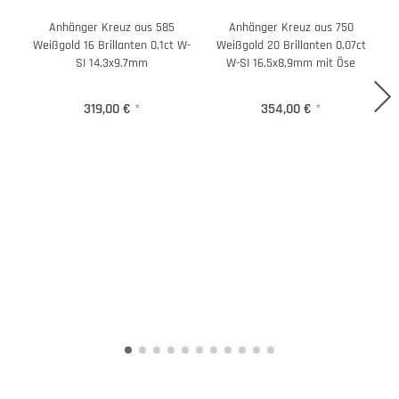
Anhänger Kreuz aus 585
Anhänger Kreuz aus 750
Weißgold 16 Brillanten 0,1ct W-
Weißgold 20 Brillanten 0,07ct
SI 14,3x9,7mm
W-SI 16,5x8,9mm mit Öse
319,00 €
*
354,00 €
*