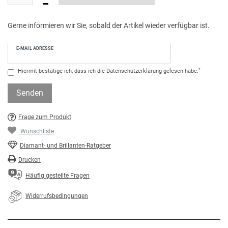
Gerne informieren wir Sie, sobald der Artikel wieder verfügbar ist.
E-MAIL ADRESSE
*
Hiermit bestätige ich, dass ich die
Daten­schutz­erklärung
gelesen habe.
Senden
Frage zum Produkt
Wunschliste
Diamant- und Brillanten-Ratgeber
Drucken
Häufig gestellte Fragen
Widerrufsbedingungen