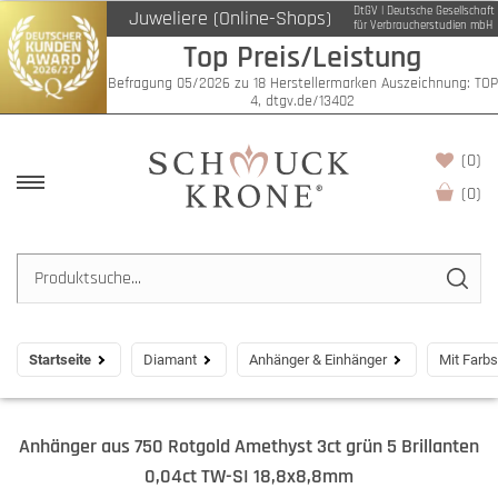
DtGV | Deutsche Gesellschaft
Juweliere (Online-Shops)
für Verbraucherstudien mbH
Top Preis/Leistung
Befragung 05/2026 zu 18 Herstellermarken Auszeichnung: TOP
4, dtgv.de/13402
(0)
(
0
)
Startseite
Diamant
Anhänger & Einhänger
Mit Farbs
Anhänger aus 750 Rotgold Amethyst 3ct grün 5 Brillanten
0,04ct TW-SI 18,8x8,8mm