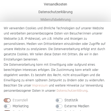
Versandkosten
Datenschutzerklärung
Widerrufsbelehrung
AGB
Wir verwenden Cookies und ähnliche Technologien auf unserer Website
und verarbeiten personenbezogene Daten von Besucher:innen unserer
Impressum
Webseite (z.B. IP-Adresse), um z.B. Inhalte und Anzeigen zu
Barrierefreiheitserklärung
personalisieren, Medien von Drittanbietern einzubinden oder Zugriffe auf
unsere Website zu analysieren. Die Datenverarbeitung erfolgt erst durch
gesetzte Cookies. Wir teilen diese Daten mit Dritten, die wir in den
Einstellungen benennen.
Die Datenverarbeitung kann mit Einwilligung oder aufgrund eines
berechtigten Interesses erfolgen. Die Zustimmung kann erteilt oder
Vertrag widerrufen
abgelehnt werden. Es besteht das Recht, nicht einzuwilligen und die
Einwilligung zu einem späteren Zeitpunkt zu ändern oder zu widerrufen.
Beachten Sie unser
Impressum
und weitere Hinweise zur Verwendung
personenbezogener Daten in unserer
Daten­schutz­erklärung
.
Essenziell
Statistik
Marketing
Externe Medien