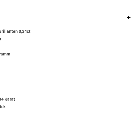
rillanten 0,34ct
n
Gramm
34 Karat
ück