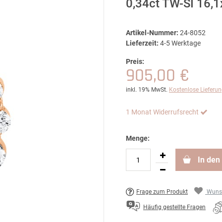
0,34ct TW-SI 16,
Artikel-Nummer:
24-8052
Lieferzeit:
4-5 Werktage
Preis:
905,00 €
inkl. 19% MwSt.
Kostenlose Lieferu
1 Monat Widerrufsrecht
Menge:
In den
Frage zum Produkt
Wunsc
Häufig gestellte Fragen