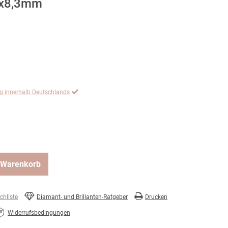
1x8,3mm
ng innerhalb Deutschlands
 Warenkorb
hliste
Diamant- und Brillanten-Ratgeber
Drucken
Widerrufsbedingungen