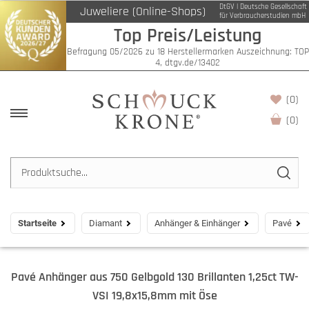
DtGV | Deutsche Gesellschaft
Juweliere (Online-Shops)
für Verbraucherstudien mbH
Top Preis/Leistung
Befragung 05/2026 zu 18 Herstellermarken Auszeichnung: TOP
4, dtgv.de/13402
(0)
(
0
)
Startseite
Diamant
Anhänger & Einhänger
Pavé
Pavé Anhänger aus 750 Gelbgold 130 Brillanten 1,25ct TW-
VSI 19,8x15,8mm mit Öse