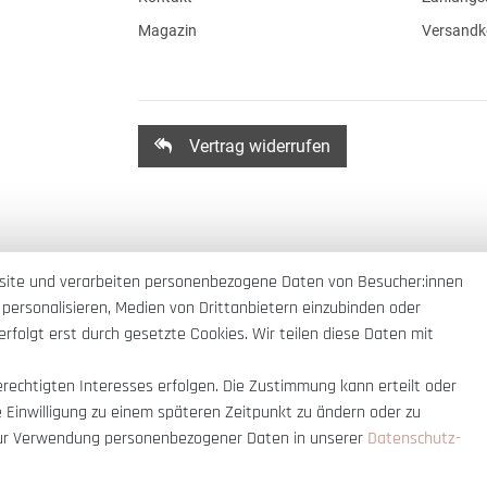
Magazin
Versandk
Vertrag widerrufen
site und verarbeiten personenbezogene Daten von Besucher:innen
 personalisieren, Medien von Drittanbietern einzubinden oder
rfolgt erst durch gesetzte Cookies. Wir teilen diese Daten mit
erechtigten Interesses erfolgen. Die Zustimmung kann erteilt oder
e Einwilligung zu einem späteren Zeitpunkt zu ändern oder zu
ur Verwendung personenbezogener Daten in unserer
Daten­schutz­
nnerhalb Deutschlands
© copyright 2007-