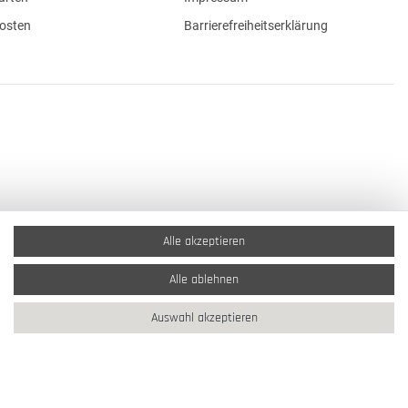
osten
Barrierefreiheitserklärung
Alle akzeptieren
Alle ablehnen
Auswahl akzeptieren
2026 Schmuck Krone / Alle Rechte vorbehalten / powered by
createyourtemplate