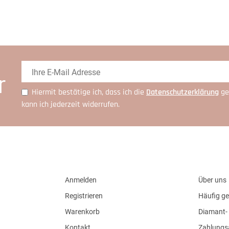
r
Hiermit bestätige ich, dass ich die
Daten­schutz­erklärung
ge
kann ich jederzeit widerrufen.
Anmelden
Über uns
Registrieren
Häufig ge
Warenkorb
Diamant- 
Kontakt
Zahlungs