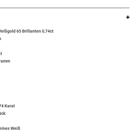
ißgold 65 Brillanten 0,74ct
n
at
Gramm
74 Karat
ück
Feines Weiß