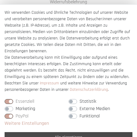
Widerrufsbelehrung
AGB
Wir verwenden Cookies und ähnliche Technologien auf unserer Website
und verarbeiten personenbezogene Daten von Besucher:innen unserer
Impressum
Webseite (z.B. IP-Adresse), um z.B. Inhalte und Anzeigen zu
Barrierefreiheitserklärung
personalisieren, Medien von Drittanbietern einzubinden oder Zugriffe auf
unsere Website zu analysieren. Die Datenverarbeitung erfolgt erst durch
gesetzte Cookies. Wir teilen diese Daten mit Dritten, die wir in den
Einstellungen benennen.
Die Datenverarbeitung kann mit Einwilligung oder aufgrund eines
berechtigten Interesses erfolgen. Die Zustimmung kann erteilt oder
Vertrag widerrufen
abgelehnt werden. Es besteht das Recht, nicht einzuwilligen und die
Einwilligung zu einem späteren Zeitpunkt zu ändern oder zu widerrufen.
Beachten Sie unser
Impressum
und weitere Hinweise zur Verwendung
personenbezogener Daten in unserer
Daten­schutz­erklärung
.
Essenziell
Statistik
Marketing
Externe Medien
PayPal
Funktional
Weitere Einstellungen