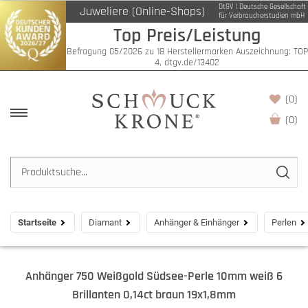
DtGV | Deutsche Gesellschaft
Juweliere (Online-Shops)
für Verbraucherstudien mbH
Top Preis/Leistung
Befragung 05/2026 zu 18 Herstellermarken Auszeichnung: TOP
4, dtgv.de/13402
(0)
(
0
)
Startseite
Diamant
Anhänger & Einhänger
Perlen
Anhänger 750 Weißgold Südsee-Perle 10mm weiß 6
Brillanten 0,14ct braun 19x1,8mm