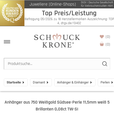
DtGV | Deutsche Gesellschaft
Juweliere (Online-Shops)
für Verbraucherstudien mbH
Top Preis/Leistung
Befragung 05/2026 zu 18 Herstellermarken Auszeichnung: TOP
4, dtgv.de/13402
(0)
(
0
)
Startseite
Diamant
Anhänger & Einhänger
Perlen
Anhänger aus 750 Weißgold Südsee-Perle 11,5mm weiß 5
Brillanten 0,08ct TW-SI