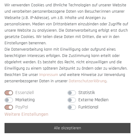
AGB
Wir verwenden Cookies und ähnliche Technologien auf unserer Website
und verarbeiten personenbezogene Daten von Besucher:innen unserer
Impressum
Webseite (z.B. IP-Adresse), um z.B. Inhalte und Anzeigen zu
Barrierefreiheitserklärung
personalisieren, Medien von Drittanbietern einzubinden oder Zugriffe auf
unsere Website zu analysieren. Die Datenverarbeitung erfolgt erst durch
gesetzte Cookies. Wir teilen diese Daten mit Dritten, die wir in den
Einstellungen benennen.
Die Datenverarbeitung kann mit Einwilligung oder aufgrund eines
berechtigten Interesses erfolgen. Die Zustimmung kann erteilt oder
Vertrag widerrufen
abgelehnt werden. Es besteht das Recht, nicht einzuwilligen und die
Einwilligung zu einem späteren Zeitpunkt zu ändern oder zu widerrufen.
Beachten Sie unser
Impressum
und weitere Hinweise zur Verwendung
personenbezogener Daten in unserer
Daten­schutz­erklärung
.
Essenziell
Statistik
Marketing
Externe Medien
PayPal
Funktional
Weitere Einstellungen
Alle akzeptieren