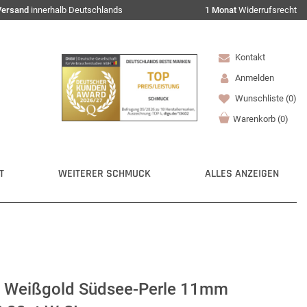
Versand
innerhalb Deutschlands
1 Monat
Widerrufsrecht
Kontakt
Anmelden
Wunschliste
(0)
Warenkorb
(
0
)
T
WEITERER SCHMUCK
ALLES ANZEIGEN
0 Weißgold Südsee-Perle 11mm