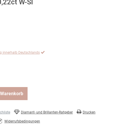
0,22ct W-SI
ng innerhalb Deutschlands
 Warenkorb
hliste
Diamant- und Brillanten-Ratgeber
Drucken
Widerrufsbedingungen