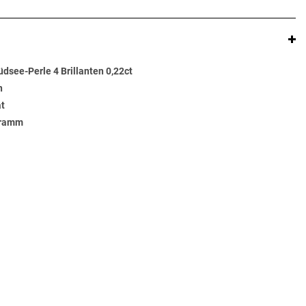
see-Perle 4 Brillanten 0,22ct
n
at
Gramm