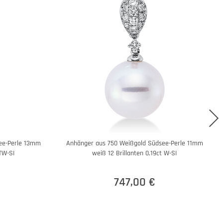
ee-Perle 13mm
Anhänger aus 750 Weißgold Südsee-Perle 11mm
 TW-SI
weiß 12 Brillanten 0,19ct W-SI
747,00 €