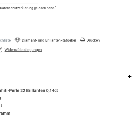
*
Daten­schutz­erklärung
gelesen habe.
hliste
Diamant- und Brillanten-Ratgeber
Drucken
Widerrufsbedingungen
iti-Perle 22 Brillanten 0,14ct
n
at
Gramm