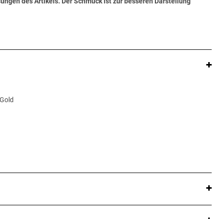
ungen des Artikels. Der Schmuck ist zur besseren Darstellung
 Gold