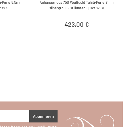
i-Perle 9,5mm
Anhänger aus 750 Weißgold Tahiti-Perle 8mm
t W-SI
silbergrau 6 Brillanten 0,11ct W-SI
423,00 €
Abonnieren