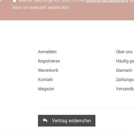
Hiermit bestätige ich, dass ich die
Daten­schutz­erklärung
ge
kann ich jederzeit widerrufen.
Anmelden
Über uns
Registrieren
Häufig ge
Warenkorb
Diamant- 
Kontakt
Zahlungs
Magazin
Versandk
Vertrag widerrufen