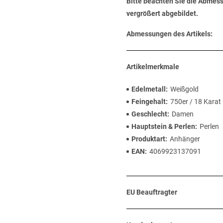
Bitte beachten Sie die Abmess
vergrößert abgebildet.
Abmessungen des Artikels:
Artikelmerkmale
Edelmetall
Weißgold
Feingehalt
750er / 18 Karat
Geschlecht
Damen
Hauptstein & Perlen
Perlen
Produktart
Anhänger
EAN
4069923137091
EU Beauftragter