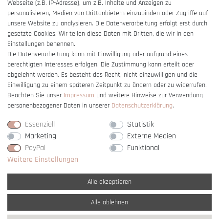
Webseite (z.B. IP-Adresse), um z.B. Inhalte und Anzeigen zu
Barrierefreiheitserklärung
personalisieren, Medien von Drittanbietern einzubinden oder Zugriffe auf
unsere Website zu analysieren. Die Datenverarbeitung erfolgt erst durch
gesetzte Cookies. Wir teilen diese Daten mit Dritten, die wir in den
Einstellungen benennen.
Die Datenverarbeitung kann mit Einwilligung oder aufgrund eines
berechtigten Interesses erfolgen. Die Zustimmung kann erteilt oder
Vertrag widerrufen
abgelehnt werden. Es besteht das Recht, nicht einzuwilligen und die
Einwilligung zu einem späteren Zeitpunkt zu ändern oder zu widerrufen.
Beachten Sie unser
Impressum
und weitere Hinweise zur Verwendung
personenbezogener Daten in unserer
Daten­schutz­erklärung
.
Essenziell
Statistik
Marketing
Externe Medien
PayPal
Funktional
Weitere Einstellungen
Alle akzeptieren
Alle ablehnen
* Alle Preise verstehen sich inkl. gesetzl. MwSt. und
zzgl. Versandkosten