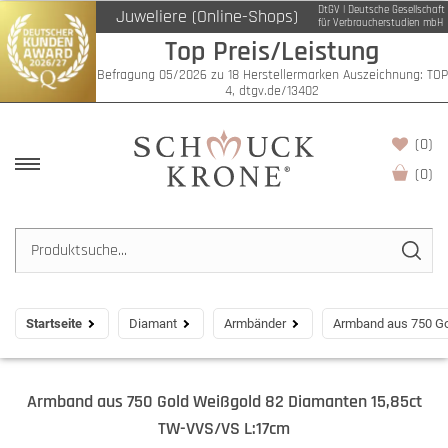
DtGV | Deutsche Gesellschaft
Juweliere (Online-Shops)
für Verbraucherstudien mbH
Top Preis/Leistung
Befragung 05/2026 zu 18 Herstellermarken Auszeichnung: TOP
4, dtgv.de/13402
(0)
(
0
)
Startseite
Diamant
Armbänder
Armband aus 750 G
Armband aus 750 Gold Weißgold 82 Diamanten 15,85ct
TW-VVS/VS L:17cm