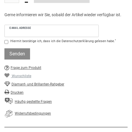
Gerne informieren wir Sie, sobald der Artikel wieder verfügbar ist.
E-MAIL ADRESSE
*
Hiermit bestätige ich, dass ich die
Daten­schutz­erklärung
gelesen habe.
Senden
Frage zum Produkt
Wunschliste
Diamant- und Brillanten-Ratgeber
Drucken
Häufig gestellte Fragen
Widerrufsbedingungen