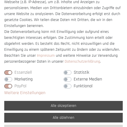
Webseite (z.B. IP-Adresse), um z.B. Inhalte und Anzeigen zu
Barrierefreiheitserklärung
personalisieren, Medien von Drittanbietern einzubinden oder Zugriffe auf
unsere Website zu analysieren. Die Datenverarbeitung erfolgt erst durch
gesetzte Cookies. Wir teilen diese Daten mit Dritten, die wir in den
Einstellungen benennen.
Die Datenverarbeitung kann mit Einwilligung oder aufgrund eines
berechtigten Interesses erfolgen. Die Zustimmung kann erteilt oder
Vertrag widerrufen
abgelehnt werden. Es besteht das Recht, nicht einzuwilligen und die
Einwilligung zu einem späteren Zeitpunkt zu ändern oder zu widerrufen.
Beachten Sie unser
Impressum
und weitere Hinweise zur Verwendung
personenbezogener Daten in unserer
Daten­schutz­erklärung
.
Essenziell
Statistik
Marketing
Externe Medien
PayPal
Funktional
Weitere Einstellungen
Alle akzeptieren
Alle ablehnen
* Alle Preise verstehen sich inkl. gesetzl. MwSt. und
zzgl. Versandkosten