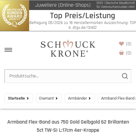
DtGV | Deutsche Gesellschaft
Juweliere (Online-Shops)
für Verbraucherstudien mbH
Top Preis/Leistung
Befragung 05/2026 zu 18 Herstellermarken Auszeichnung: TOP
4, dtgv.de/13402
(0)
(
0
)
Startseite
Diamant
Armbänder
Armband Flex-Band a
Armband Flex-Band aus 750 Gold Gelbgold 62 Brillanten
5ct TW-SI L:17cm 4er-Krappe