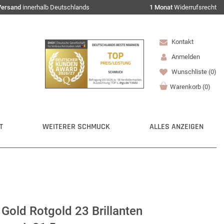
Versand
innerhalb Deutschlands
1 Monat
Widerrufsrecht
Kontakt
Anmelden
Wunschliste
(0)
Warenkorb
(
0
)
T
WEITERER SCHMUCK
ALLES ANZEIGEN
old Rotgold 23 Brillanten