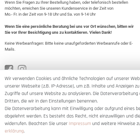
Wenn Sie Fragen zu Ihrer Bestellung haben, oder telefonisch bestellen
möchten, erreichen Sie unseren Kundenservice in der Zeit von
Mo.- Fr. in der Zeit von 9-18 Uhr und Sa. von 9-14 Uhr
Wenn Sie eine persönliche Beratung bei uns vor Ort wünschen, bitten wir
Sie vor Ihrer Besichtigung uns zu kontaktieren. Vielen Dank!
Keine Werbeanfragen: Bitte keine unaufgeforderten Werbeanrufe oder E-
Mails.
Wir verwenden Cookies und ähnliche Technologien auf unserer Web
unserer Webseite (z.B. IP-Adresse), um z.B. Inhalte und Anzeigen zu
Zugriffe auf unsere Website zu analysieren. Die Datenverarbeitung e
Dritten, die wir in den Einstellungen benennen.
Die Datenverarbeitung kann mit Einwilligung oder aufgrund eines b
abgelehnt werden. Es besteht das Recht, nicht einzuwilligen und di
widerrufen. Beachten Sie unser
Impressum
und weitere Hinweise z
erklärung
.
* Alle Preise verstehen sich inkl. gesetzl. MwSt. und
zzgl. Versandkosten
** Nur i