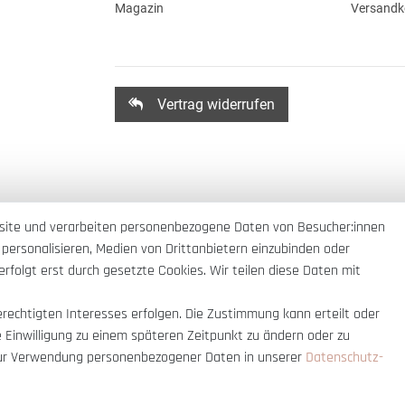
Magazin
Versandk
Vertrag widerrufen
site und verarbeiten personenbezogene Daten von Besucher:innen
 personalisieren, Medien von Drittanbietern einzubinden oder
rfolgt erst durch gesetzte Cookies. Wir teilen diese Daten mit
erechtigten Interesses erfolgen. Die Zustimmung kann erteilt oder
e Einwilligung zu einem späteren Zeitpunkt zu ändern oder zu
ur Verwendung personenbezogener Daten in unserer
Daten­schutz­
nnerhalb Deutschlands
© copyright 2007-