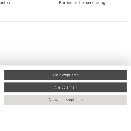
osten
Barrierefreiheitserklärung
Alle akzeptieren
Alle ablehnen
Auswahl akzeptieren
2026 Schmuck Krone / Alle Rechte vorbehalten / powered by
createyourtemplate