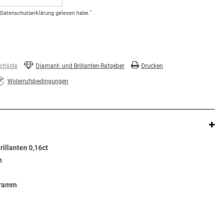
*
Daten­schutz­erklärung
gelesen habe.
hliste
Diamant- und Brillanten-Ratgeber
Drucken
Widerrufsbedingungen
illanten 0,16ct
n
Gramm