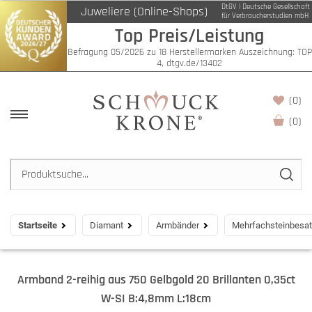
DtGV | Deutsche Gesellschaft
Juweliere (Online-Shops)
für Verbraucherstudien mbH
Top Preis/Leistung
Befragung 05/2026 zu 18 Herstellermarken Auszeichnung: TOP
4, dtgv.de/13402
(0)
(
0
)
Startseite
Diamant
Armbänder
Mehrfachsteinbesat
Armband 2-reihig aus 750 Gelbgold 20 Brillanten 0,35ct
W-SI B:4,8mm L:18cm