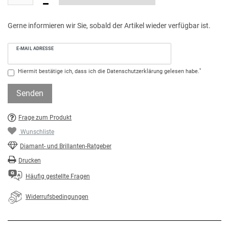
Gerne informieren wir Sie, sobald der Artikel wieder verfügbar ist.
E-MAIL ADRESSE
*
Hiermit bestätige ich, dass ich die
Daten­schutz­erklärung
gelesen habe.
Senden
Frage zum Produkt
Wunschliste
Diamant- und Brillanten-Ratgeber
Drucken
Häufig gestellte Fragen
Widerrufsbedingungen