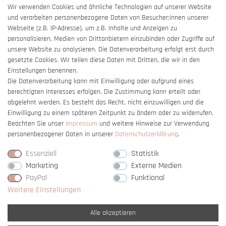
AGB
Wir verwenden Cookies und ähnliche Technologien auf unserer Website
und verarbeiten personenbezogene Daten von Besucher:innen unserer
Impressum
Webseite (z.B. IP-Adresse), um z.B. Inhalte und Anzeigen zu
Barrierefreiheitserklärung
personalisieren, Medien von Drittanbietern einzubinden oder Zugriffe auf
unsere Website zu analysieren. Die Datenverarbeitung erfolgt erst durch
gesetzte Cookies. Wir teilen diese Daten mit Dritten, die wir in den
Einstellungen benennen.
Die Datenverarbeitung kann mit Einwilligung oder aufgrund eines
berechtigten Interesses erfolgen. Die Zustimmung kann erteilt oder
Vertrag widerrufen
abgelehnt werden. Es besteht das Recht, nicht einzuwilligen und die
Einwilligung zu einem späteren Zeitpunkt zu ändern oder zu widerrufen.
Beachten Sie unser
Impressum
und weitere Hinweise zur Verwendung
personenbezogener Daten in unserer
Daten­schutz­erklärung
.
Essenziell
Statistik
Marketing
Externe Medien
PayPal
Funktional
Weitere Einstellungen
Alle akzeptieren