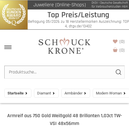
DtGV | Deutsche Gesellschaft
Juweliere (Online-Shops)
für Verbraucherstudien mbH
Top Preis/Leistung
Befragung 05/2026 zu 18 Herstellermarken Auszeichnung: TOP
4, dtgv.de/13402
(0)
(
0
)
Startseite
Diamant
Armbänder
Modern Woman
Armreif aus 750 Gold Weißgold 48 Brillanten 1,03ct TW-
VSI 48x56mm