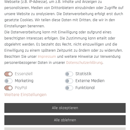
Webseite (z.B. IP-Adresse), um z.B. Inhalte und Anzeigen zu
Barrierefreiheitserklärung
personalisieren, Medien von Drittanbietern einzubinden oder Zugriffe auf
unsere Website zu analysieren. Die Datenverarbeitung erfolgt erst durch
gesetzte Cookies. Wir teilen diese Daten mit Dritten, die wir in den
Einstellungen benennen.
Die Datenverarbeitung kann mit Einwilligung oder aufgrund eines
berechtigten Interesses erfolgen. Die Zustimmung kann erteilt oder
Vertrag widerrufen
abgelehnt werden. Es besteht das Recht, nicht einzuwilligen und die
Einwilligung zu einem späteren Zeitpunkt zu ändern oder zu widerrufen.
Beachten Sie unser
Impressum
und weitere Hinweise zur Verwendung
personenbezogener Daten in unserer
Daten­schutz­erklärung
.
Essenziell
Statistik
Marketing
Externe Medien
PayPal
Funktional
Weitere Einstellungen
Alle akzeptieren
Alle ablehnen
* Alle Preise verstehen sich inkl. gesetzl. MwSt. und
zzgl. Versandkosten