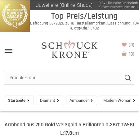
DtGV | Deutsche Gesellschaft
Juweliere (Online-Shops)
für Verbraucherstudien mbH
Top Preis/Leistung
Befragung 05/2026 zu 18 Herstellermarken Auszeichnung: TOP
4, dtgv.de/13402
(0)
(
0
)
Startseite
Diamant
Armbänder
Modern Woman
Armband aus 750 Gold Weißgold 5 Brillanten 0,38ct TW-SI
L:17,8cm