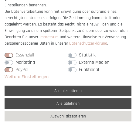
Einstellungen benennen.
Die Datenverarbeitung kann mit Einwilligung oder aufgrund eines
berechtigten Interesses erfolgen. Die Zustimmung kann erteilt oder
Vertrag widerrufen
abgelehnt werden. Es besteht das Recht, nicht einzuwilligen und die
Einwilligung zu einem späteren Zeitpunkt zu ändern oder zu widerrufen.
Beachten Sie unser
Impressum
und weitere Hinweise zur Verwendung
personenbezogener Daten in unserer
Daten­schutz­erklärung
.
Essenziell
Statistik
Marketing
Externe Medien
PayPal
Funktional
Weitere Einstellungen
Alle akzeptieren
Alle ablehnen
* Alle Preise verstehen sich inkl. gesetzl. MwSt. und
zzgl. Versandkosten
Auswahl akzeptieren
** Nur innerhalb Deutschlands
© copyright 2007-2026 Schmuck Krone / Alle
Rechte vorbehalten / powered by
createyourtemplate