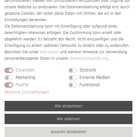
personalisieren, Medien von Drittanbietern einzubinden oder Zugriffe auf
unsere Website zu analysieren. Die Datenverarbeitung erfolgt erst durch
gesetzte Cookies. Wir teilen diese Daten mit Dritten, die wir in den
Einstellungen benennen.
Die Datenverarbeitung kann mit Einwilligung oder aufgrund eines
berechtigten Interesses erfolgen. Die Zustimmung kann erteilt oder
Vertrag widerrufen
abgelehnt werden. Es besteht das Recht, nicht einzuwilligen und die
Einwilligung zu einem späteren Zeitpunkt zu ändern oder zu widerrufen.
Beachten Sie unser
Impressum
und weitere Hinweise zur Verwendung
personenbezogener Daten in unserer
Daten­schutz­erklärung
.
Essenziell
Statistik
Marketing
Externe Medien
PayPal
Funktional
Weitere Einstellungen
Alle akzeptieren
Alle ablehnen
* Alle Preise verstehen sich inkl. gesetzl. MwSt. und
zzgl. Versandkosten
Auswahl akzeptieren
** Nur innerhalb Deutschlands
© copyright 2007-2026 Schmuck Krone / Alle