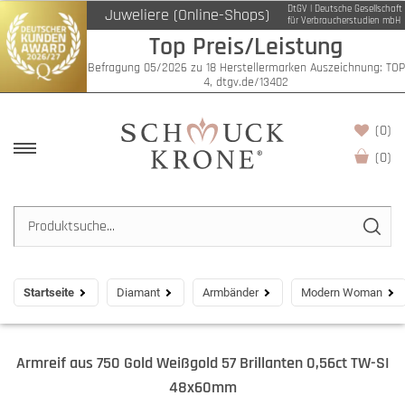
DtGV | Deutsche Gesellschaft
Juweliere (Online-Shops)
für Verbraucherstudien mbH
Top Preis/Leistung
Befragung 05/2026 zu 18 Herstellermarken Auszeichnung: TOP
4, dtgv.de/13402
(0)
(
0
)
Startseite
Diamant
Armbänder
Modern Woman
Armreif aus 750 Gold Weißgold 57 Brillanten 0,56ct TW-SI
48x60mm