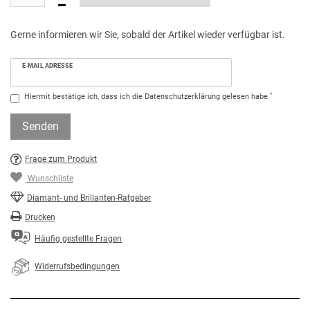
Gerne informieren wir Sie, sobald der Artikel wieder verfügbar ist.
E-MAIL ADRESSE
*
Hiermit bestätige ich, dass ich die
Daten­schutz­erklärung
gelesen habe.
Senden
Frage zum Produkt
Wunschliste
Diamant- und Brillanten-Ratgeber
Drucken
Häufig gestellte Fragen
Widerrufsbedingungen